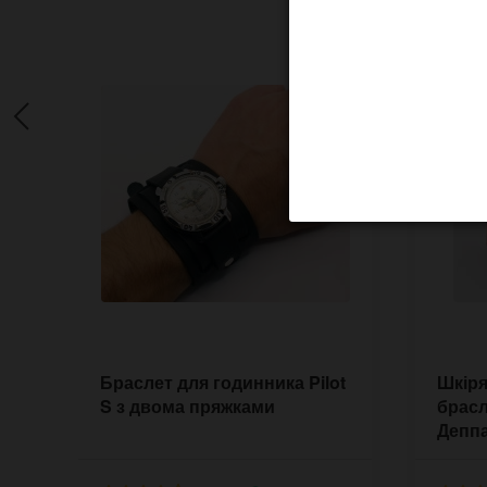
Браслет для годинника Pilot
Шкір
S з двома пряжками
брасл
Депп