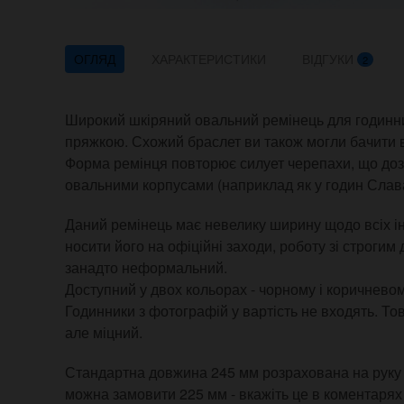
ОГЛЯД
ХАРАКТЕРИСТИКИ
ВІДГУКИ
2
Широкий шкіряний овальний ремінець для годинникі
пряжкою. Схожий браслет ви також могли бачити в
Форма ремінця повторює силует черепахи, що дозв
овальними корпусами (наприклад як у годин Слава
Даний ремінець має невелику ширину щодо всіх і
носити його на офіційні заходи, роботу зі строгим
занадто неформальний.
Доступний у двох кольорах - чорному і коричнево
Годинники з фотографій у вартість не входять. То
але міцний.
Стандартна довжина 245 мм розрахована на руку 
можна замовити 225 мм - вкажіть це в коментарях