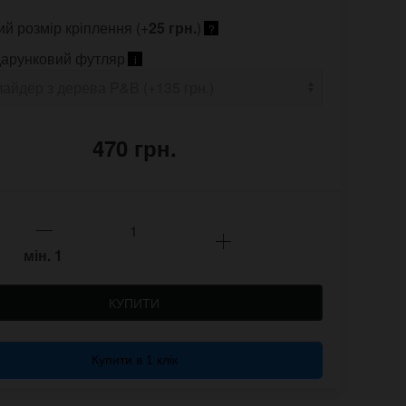
ий розмір кріплення (+
25 грн.
)
?
арунковий футляр
i
470 грн.
мін.
1
КУПИТИ
Купити в 1 клік