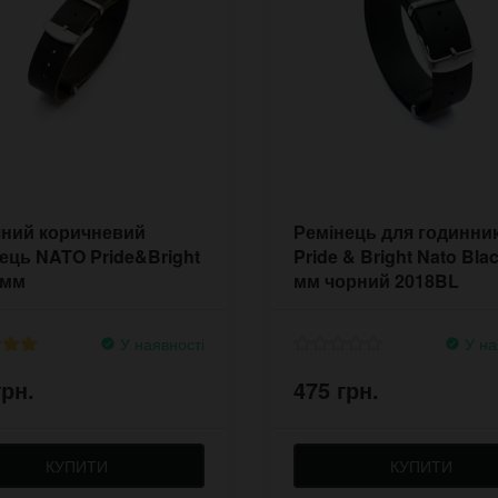
яний коричневий
Ремінець для годинни
ець NATO Pride&Bright
Pride & Bright Nato Bla
 мм
мм чорний 2018BL
У наявності
У на
грн.
475 грн.
КУПИТИ
КУПИТИ