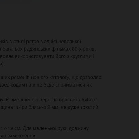
в в стилі ретро з однієї невеликої
 багатьох радянських фільмах 80-х років.
оляє використовувати його з круглими і
).
нших ременів нашого каталогу, що дозволяє
 дрес-кодом і він не буде сприйматися як
му. Є зменшеною версією браслета Aviator.
вщина шкіри близько 2 мм, не дуже товстий,
17-19 см. Для маленької руки довжину
 до замовлення.