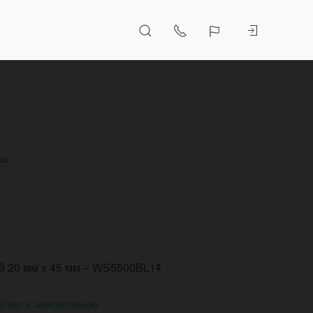
ро
упно к замовленню