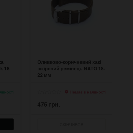
ка
Оливково-коричневий хакі
Р
ck 18
шкіряний ремінець NATO 18-
P
22 мм
м
явності
Немає в наявності
475 грн.
4
СКІНЧИВСЯ