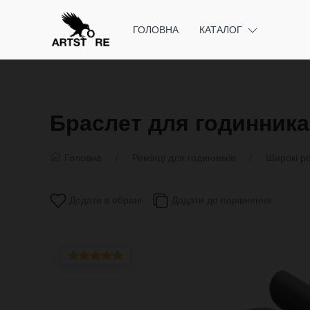
ГОЛОВНА
КАТАЛОГ
Браслет для годинника 
Головна
Ремінці для годинників
Широкі ре
Додати в обрані
Додати до порівняння