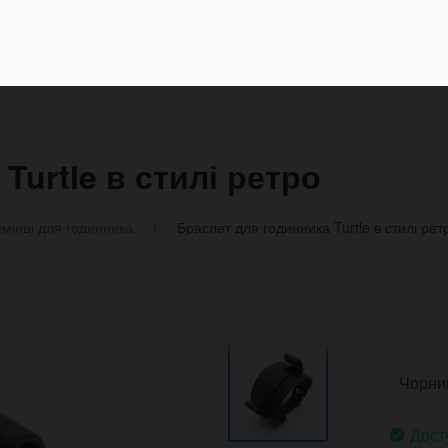
Turtle в стилі ретро
мінці для годинника
Браслет для годинника Turtle в стилі рет
Дост