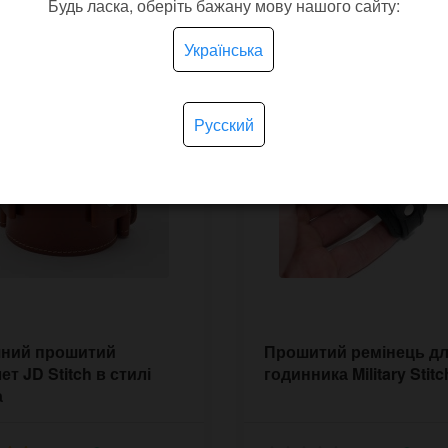
Будь ласка, оберіть бажану мову нашого сайту:
Українська
Русский
яний прошитий
Прошитий ремінець д
ет JD Stitch в стилі
годинника Military Stitc
а