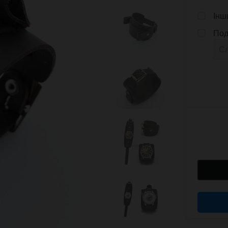
Інш
Под