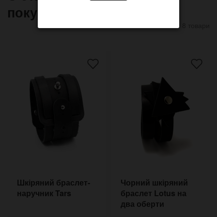
покупают
8 товари
Шкіряний браслет-
Чорний шкіряний
наручник Tars
браслет Lotus на
два оберти