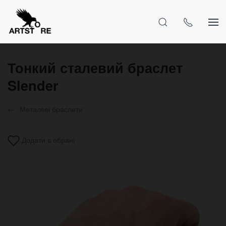
Тонкий сталевий браслет
Slender
Металеві браслети
Додати в обрані