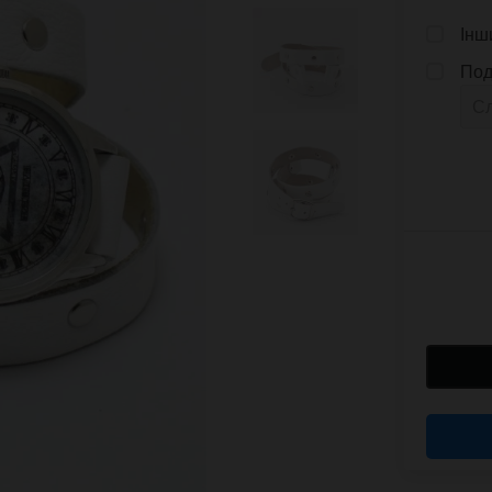
Інш
Под