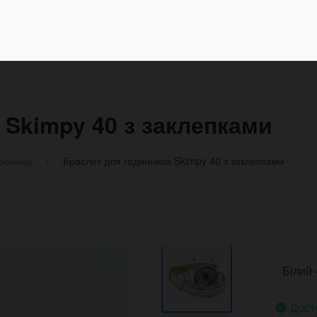
 Skimpy 40 з заклепками
ремінці
Браслет для годинника Skimpy 40 з заклепками
Дост