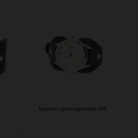
Браслет для годинника 325
Б
а
з