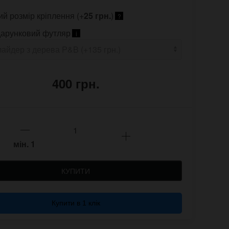
ий розмір кріплення (+
25 грн.
)
?
арунковий футляр
i
400 грн.
мін.
1
КУПИТИ
Купити в 1 клік