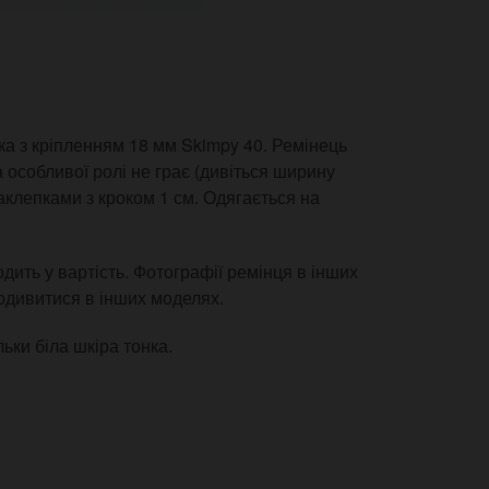
а з кріпленням 18 мм Skimpy 40. Ремінець
а особливої ролі не грає (дивіться ширину
клепками з кроком 1 см. Одягається на
одить у вартість. Фотографії ремінця в інших
подивитися в інших моделях.
льки біла шкіра тонка.