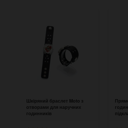
Шкіряний браслет Moto з
Прямо
отворами для наручних
годин
годинників
підкл
шкіри