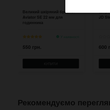
Великий шкіряний браслет
Широ
Aviator SE 22 мм для
JD S
годинника
У наявності
550 грн.
600 
КУПИТИ
Рекомендуємо перегля