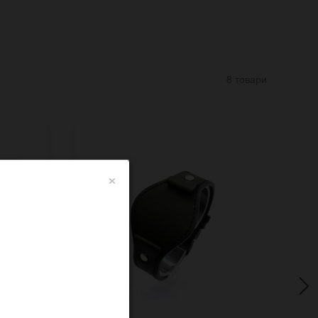
8 товари
×