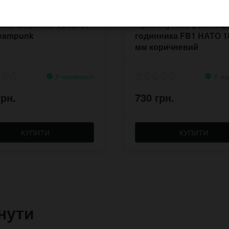
кий шкіряний браслет
Прямокутний ремінець
teampunk
годинника FB1 НАТО 1
мм коричневий
У наявності
У на
грн.
730 грн.
КУПИТИ
КУПИТИ
нути