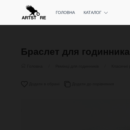
ГОЛОВНА
КАТАЛОГ
Браслет для годинника
Головна
Ремінці для годинників
Класичні 
Додати в обрані
Додати до порівняння