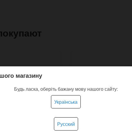
покупают
шого магазину
Будь ласка, оберіть бажану мову нашого сайту:
Українська
Русский