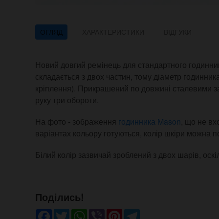
ОГЛЯД
ХАРАКТЕРИСТИКИ
ВІДГУКИ
Новий довгий ремінець для стандартного годинник
складається з двох частин, тому діаметр годинник
кріплення). Прикрашений по довжині сталевими за
руку три обороти.
На фото - зображення
годинника Mason
, що не вх
варіантах кольору готуються, колір шкіри можна 
Білий колір зазвичай зроблений з двох шарів, оскі
Поділись!
Facebook
Twitter
WhatsApp
Viber
Pinterest
Telegram