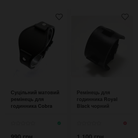
Суцільний матовий
Ремінець для
ремінець для
годинника Royal
годинника Cobra
Black чорний
Matte 46 мм
глянцевий без
прошивки
990 грн.
1,100 грн.