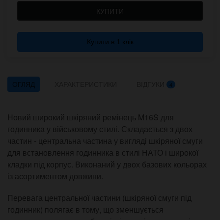
КУПИТИ
Купити в 1 клік
ОГЛЯД
ХАРАКТЕРИСТИКИ
ВІДГУКИ
4
Новий широкий шкіряний ремінець M16S для
годинника у військовому стилі. Складається з двох
частин - центральна частина у вигляді шкіряної смуги
для встановлення годинника в стилі НАТО і широкої
кладки під корпус. Виконаний у двох базових кольорах
із асортиментом довжини.
Перевага центральної частини (шкіряної смуги під
годинник) полягає в тому, що зменшується