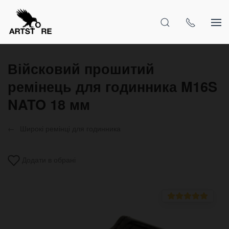
Війсковий прошитий
ремінець для годинника M16S
NATO 18 мм
Широкі ремінці для годинника
Додати в обрані