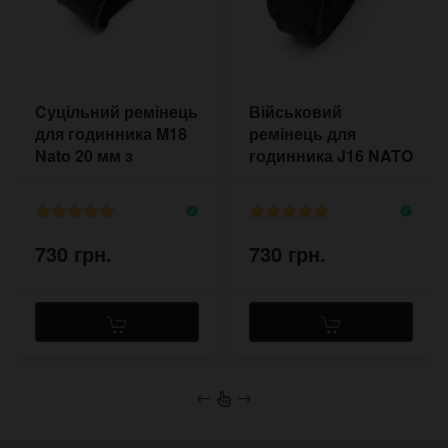
Cуцільний ремінець
Військовий
для годинника M18
ремінець для
Nato 20 мм з
годинника J16 NATO
підкладом
18-22 мм
730 грн.
730 грн.
←
→