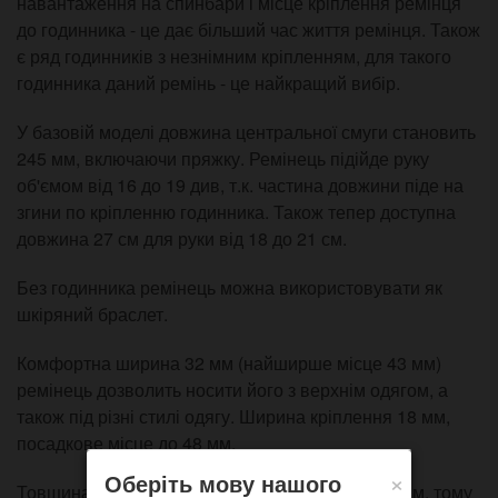
навантаження на спинбари і місце кріплення ремінця
до годинника - це дає більший час життя ремінця. Також
є ряд годинників з незнімним кріпленням, для такого
годинника даний ремінь - це найкращий вибір.
У базовій моделі довжина центральної смуги становить
245 мм, включаючи пряжку. Ремінець підійде руку
об'ємом від 16 до 19 див, т.к. частина довжини піде на
згини по кріпленню годинника. Також тепер доступна
довжина 27 см для руки від 18 до 21 см.
Без годинника ремінець можна використовувати як
шкіряний браслет.
Комфортна ширина 32 мм (найширше місце 43 мм)
ремінець дозволить носити його з верхнім одягом, а
також під різні стилі одягу. Ширина кріплення 18 мм,
посадкове місце до 48 мм.
×
Оберіть мову нашого
Товщина шкіри центральної смуги близько 1.5 мм, тому