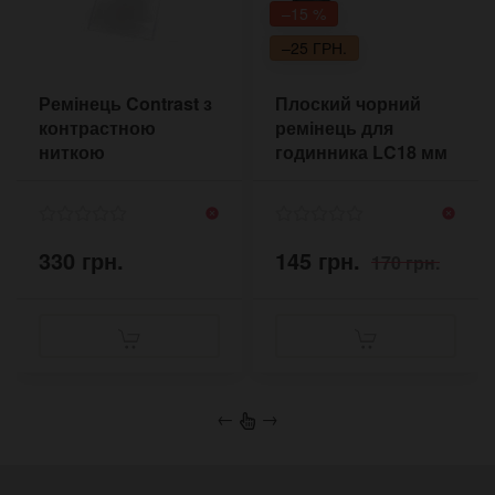
–15 %
–25 ГРН.
Ремінець Contrast з
Плоский чорний
контрастною
ремінець для
ниткою
годинника LC18 мм
330 грн.
145 грн.
170 грн.
←
→