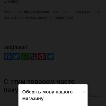
шириной.
В наличии обычно бывают ремешки на наш размер 18
мм, остальное под заказ по предоплате.
Поділись!
Facebook
Twitter
WhatsApp
Viber
Pinterest
Telegram
С этим товаром часто
покупают
×
Оберіть мову нашого
8 товари
магазину