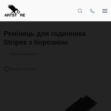
Ремінець для годинника
Stripes з борозною
Класичні ремінці
Додати в обрані