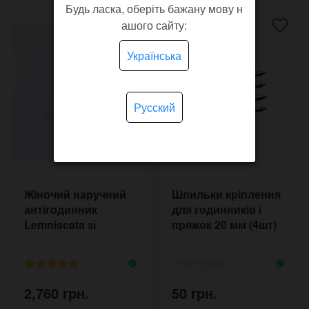
Будь ласка, оберіть бажану мову н
ашого сайту:
Українська
Русский
Жіночий наручний
Шпильки кріплення
антігодинник
для годинників і
Lemniscata зі
пряжок 20 мм (4шт)
знаком
1,8 мм
нескінченність
2,760 грн.
50 грн.