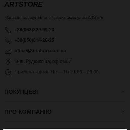
ARTSTORE
Магазин подарунків та шкіряних аксесуарів
ArtStore
+38(063)320-99-23
+38(050)814-20-25
office@artstore.com.ua
Київ
,
Руденко 6а, офіс 607
Прийом дзвінків
Пн — Пт 11:00 – 20:00
ПОКУПЦЕВІ
ПРО КОМПАНІЮ