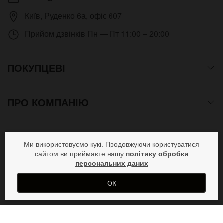
Київ
,
Руденко 6а, офіс 607
Прийом дзвінків
Пн — Пт 11:00 – 20:00
ПОКУПЦЕВІ
ПРО КОМПАНІЮ
СПОСОБИ ОПЛАТИ
Ми використовуємо кукі. Продовжуючи користуватися
сайтом ви приймаєте нашу
політику обробки
персональних даних
ПРИЄДНУЙСЯ В СОЦМЕРЕЖАХ
ОК
Copyright © 2012- 2026 Всі права захищені. Магазин
КУПИТИ