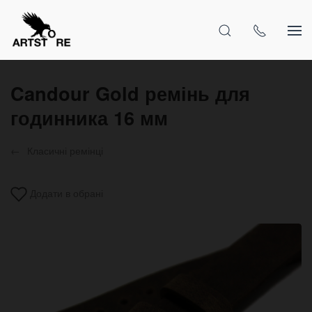
Candour Gold ремінь для
годинника 16 мм
Класичні ремінці
Додати в обрані