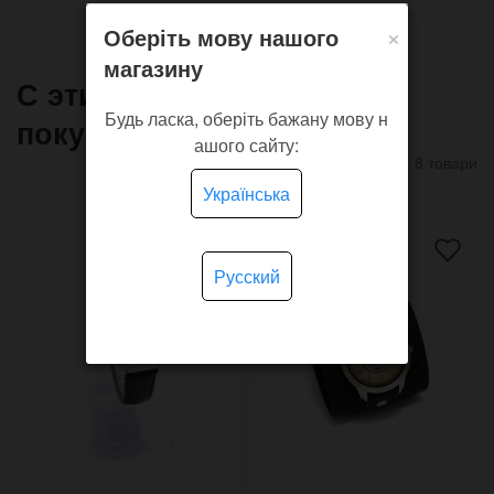
×
Оберіть мову нашого
магазину
С этим товаром часто
Будь ласка, оберіть бажану мову н
покупают
ашого сайту:
8 товари
Українська
Русский