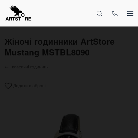
Жіночі годинники ArtStore
Mustang MSTBL8090
класичні годинник
Додати в обрані