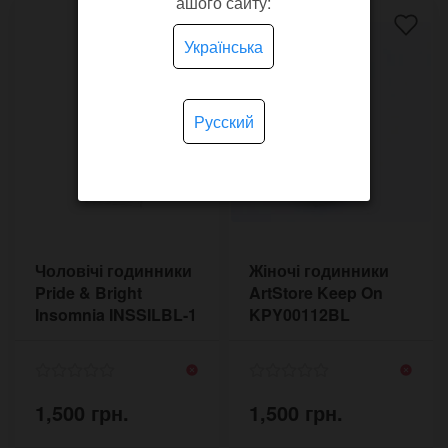
ашого сайту:
Українська
Русский
Чоловічі годинники
Жіночі годинники
Pride & Bright
ArtStore Keep On
Insomnia INSSILBL-1
KPY00112BL
1,500 грн.
1,500 грн.