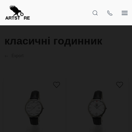
класичні годинник
Export