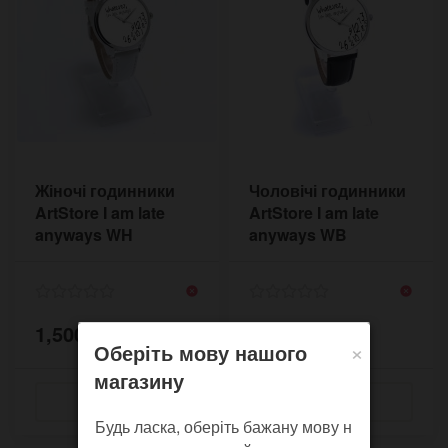
Жіночі годинники
Чоловічі годинники
ArtStore I am late
ArtStore I am late
anyways WH
anyways WB
WTEWH33
WTE3BH44
1,500 грн.
1,500 грн.
×
Оберіть мову нашого
магазину
Будь ласка, оберіть бажану мову н