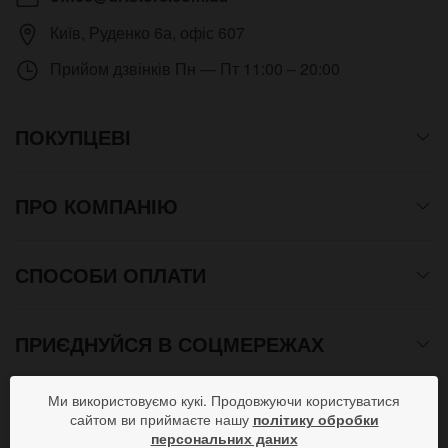
Київ
,
Руденко 6а, офіс 607
Прийом дзвінків
Пн — Пт 11:00 – 20:00
ПОКУПЦЕВІ
ПРО КОМПАНІЮ
СПОСОБИ ОПЛАТИ
ПРИЄДНУЙСЯ В СОЦМЕРЕЖАХ
Ми використовуємо кукі. Продовжуючи користуватися
сайтом ви приймаєте нашу
політику обробки
Copyright © 2012- 2026 Всі права захищені. Магазин
персональних даних