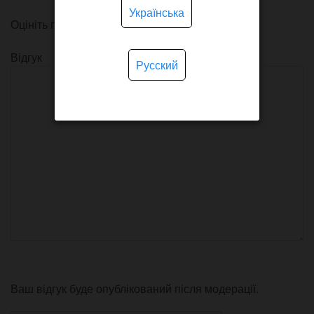
Українська
Оцініть продукт
Відгук
Русский
Ваш відгук буде опублікований після модерації.