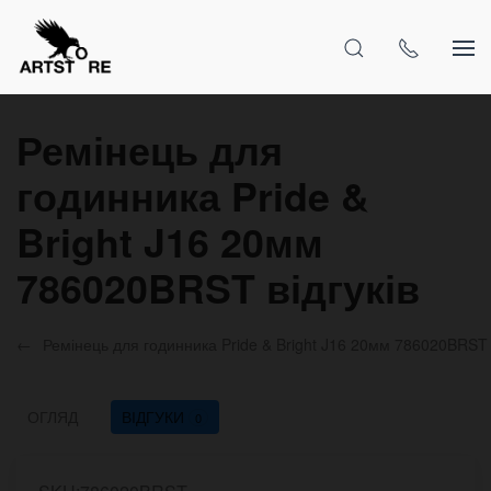
Ремінець для
годинника Pride &
Bright J16 20мм
786020BRST відгуків
Ремінець для годинника Pride & Bright J16 20мм 786020BRST
ОГЛЯД
ВІДГУКИ
0