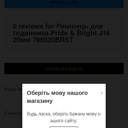
Купити в 1 клік
0 reviews for Ремінець для
годинника Pride & Bright J16
20мм 786020BRST
НАПИСАТИ ВІДГУК
Ваше ім'я
×
Оберіть мову нашого
магазину
Електронна пошта
Будь ласка, оберіть бажану мову н
ашого сайту: