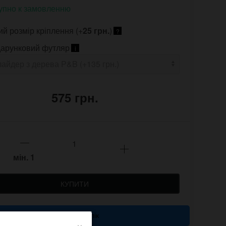
упно к замовленню
ий розмір кріплення (+
25 грн.
)
?
арунковий футляр
i
575 грн.
мін.
1
КУПИТИ
Купити в 1 клік
×