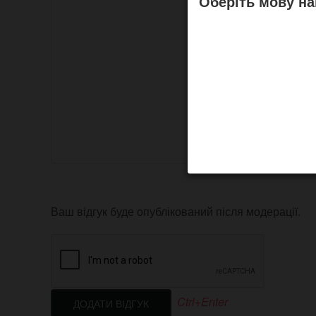
Оберіть мову на
Ваш відгук буде опублікований після модерації.
Ctrl+Enter
ДОДАТИ ВІДГУК