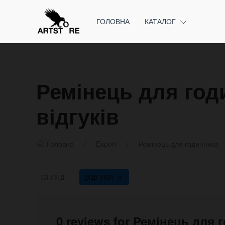
ГОЛОВНА
КАТАЛОГ
Ремінець для год
відгуків
Головна
Export
Ремінець для годинника
ОГЛЯД
ВІДГУКИ
0
0 reviews for Ремінець для 