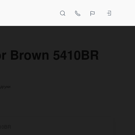
or Brown 5410BR
ідгуки
10BR