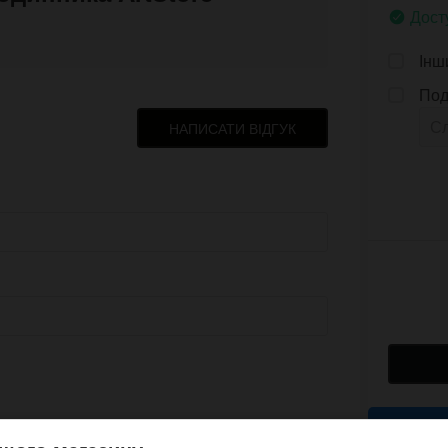
Дост
Інш
Под
НАПИСАТИ ВІДГУК