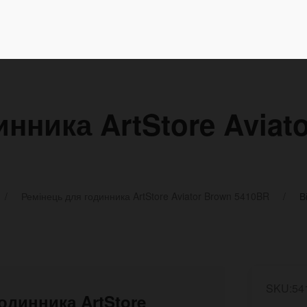
инника ArtStore Aviat
Ремінець для годинника ArtStore Aviator Brown 5410BR
В
SKU:54
годинника ArtStore