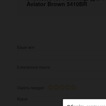
Aviator Brown 5410BR
Ваше ім'я
Електронна пошта
Оцініть продукт
Відгук