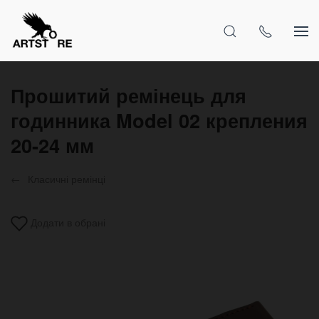
Прошитий ремінець для
годинника Model 02 крепления
20-24 мм
Класичні ремінці
Додати в обрані