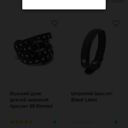
8 товари
Вузький дуже
Шкіряний браслет
довгий шкіряний
Blank Label
браслет 69 Riveted