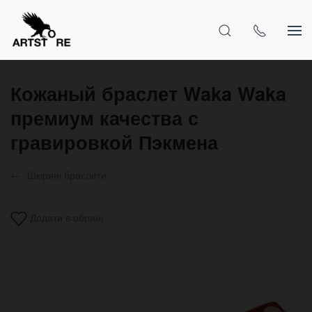
Кожаный браслет Waka Waka
премиум качества с
гравировкой Пэкмена
Шкіряні браслети
Додати в обрані