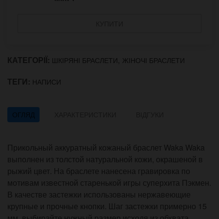
КУПИТИ
КАТЕГОРІЇ:
,
ШКІРЯНІ БРАСЛЕТИ
ЖІНОЧІ БРАСЛЕТИ
ТЕГИ:
НАПИСИ
ОГЛЯД
ХАРАКТЕРИСТИКИ
ВІДГУКИ
Прикольный аккуратный кожаный браслет Waka Waka
выполнен из толстой натуральной кожи, окрашеной в
рыжий цвет. На браслете нанесена гравировка по
мотивам известной старенькой игры суперхита Пэкмен.
В качестве застежки использованы нержавеющие
крупные и прочные кнопки. Шаг застежки примерно 15
мм, выбирайте нужный размер исходя из обхвата