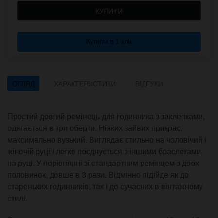
КУПИТИ
Купити в 1 клік
ОГЛЯД
ХАРАКТЕРИСТИКИ
ВІДГУКИ
Простий довгий ремінець для годинника з заклепками,
одягається в три оберти. Ніяких зайвих прикрас,
максимально вузький. Виглядає стильно на чоловічий і
жіночій руці і легко поєднується з іншими браслетами
на руці. У порівнянні зі стандартним ремінцем з двох
половинок, довше в 3 рази. Відмінно підійде як до
стареньких годинників, так і до сучасних в вінтажному
стилі.