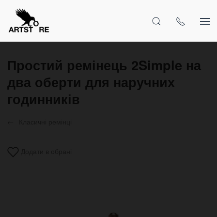
Простий ремінець 2Simple на
два оберти для наручних
годинників
Класичні ремінці
Додати в обрані