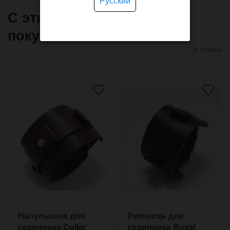
Русский
С этим товаром часто
покупают
8 товари
Напульсник для
Ремінець для
годинника Collar
годинника Royal