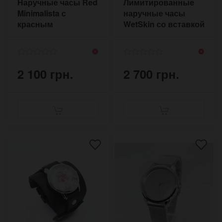
Наручные часы Red
Лимитированные
Minimalista с
наручные часы
красным
WetSkin со вставкой
циферблатом на
циферблата из кожи
ремешке в ретро
стиле
2 100 грн.
2 700 грн.