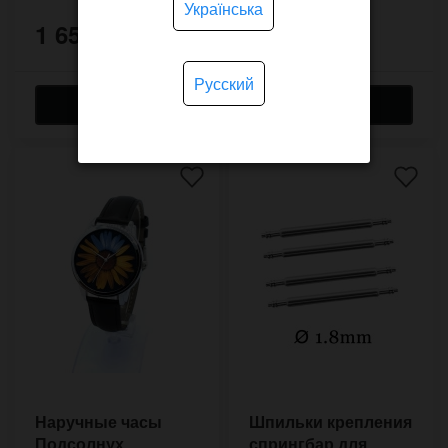
Українська
1 650 грн.
1 650 грн.
Русский
Наручные часы
Шпильки крепления
Подсолнух
спрингбар для