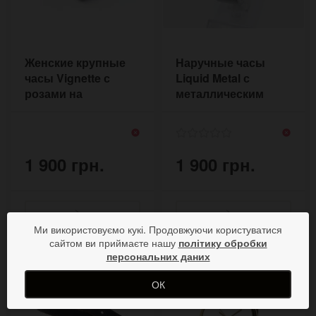
Женские крупные
Наручные часы
часы Vignette с
Liquid Metal с
розами на
металлическим
коричневом
ремешком из стали
браслете ручной
работы
1 900 грн.
1 900 грн.
Ми використовуємо кукі. Продовжуючи користуватися
сайтом ви приймаєте нашу
політику обробки
персональних даних
ОК