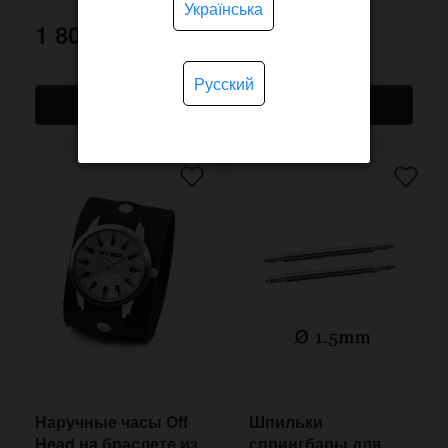
Українська
1 800 грн.
1 650 грн.
Русский
Наручные часы Off
Шпильки
Head на браслете из
спрингбары для