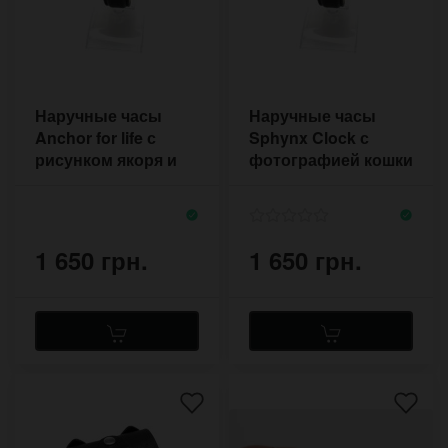
Наручные часы
Наручные часы
Anchor for life с
Sphynx Clock с
рисунком якоря и
фотографией кошки
мотивационной
сфинкс на чёрном
надписью
фоне
1 650 грн.
1 650 грн.