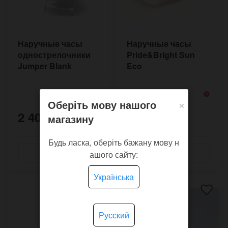
Наручные часы
Наручные часы
однострелочники
Pride&Bright Sun
Jumper Blank
Eco
×
Оберіть мову нашого
2 400 грн.
1 600 грн.
магазину
Будь ласка, оберіть бажану мову н
ашого сайту:
Українська
Русский