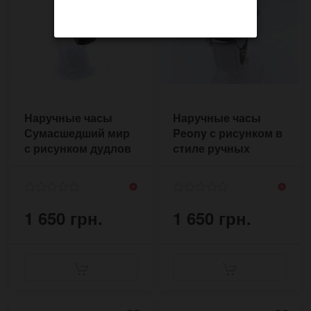
Наручные часы
Наручные часы
Сумасшедший мир
Peony с рисунком в
с рисунком дудлов
стиле ручных
на циферблате
узоров цветов на
белом ремешке
1 650 грн.
1 650 грн.