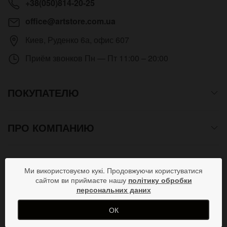
+38(050)814-20-25
office@artstore.com.ua
Киев
,
Руденко 6а, офис 607
Приём звонков
Пн — Пт 11:00 – 20:00
ПОКУПАТЕЛЮ
ПРО КОМПАНИЮ
СПОСОБЫ ОПЛАТЫ
Ми використовуємо кукі. Продовжуючи користуватися
сайтом ви приймаєте нашу
політику обробки
персональних даних
ПРИСОЕДИНЯЙСЯ В СОЦСЕТЯХ
ОК