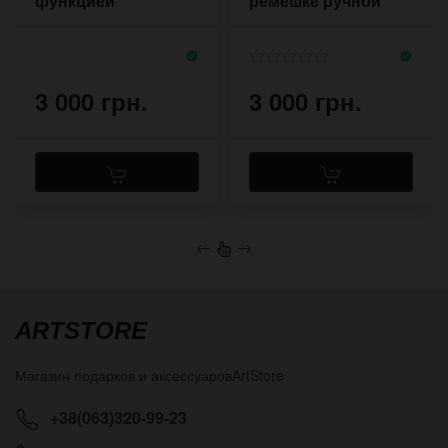
функцией
ремешке ручной
обратного хода на
работы
прошитом ремешке
3 000 грн.
3 000 грн.
←
→
ARTSTORE
Магазин подарков и аксессуаров
ArtStore
+38(063)320-99-23