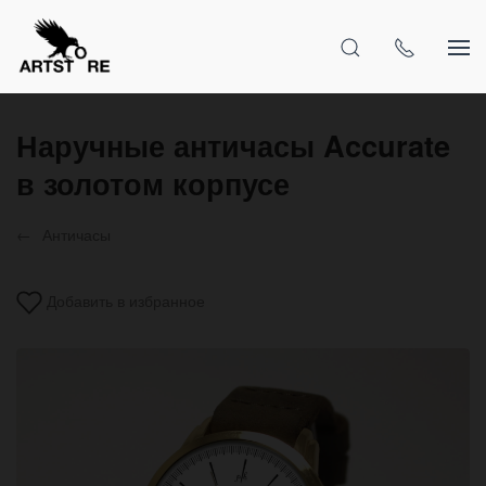
Наручные античасы Accurate
в золотом корпусе
Античасы
Добавить в избранное