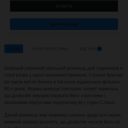
КУПИТИ
Купити в 1 клік
ОГЛЯД
ХАРАКТЕРИСТИКИ
ВІДГУКИ
2
Широкий шкіряний овальний ремінець для годинників в
стилі ретро з однієї невеликої пряжкою. Схожий браслет
ви також могли бачити в багатьох радянських фільмах
80-х років. Форма ремінця повторює силует черепахи,
що дозволяє використовувати його з круглими і
овальними корпусами (наприклад як у годин Слава).
Даний ремінець має невелику ширину щодо всіх інших
ременів нашого каталогу, що дозволяє носити його на