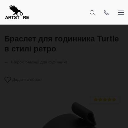
Браслет для годинника Turtle
в стилі ретро
Широкі ремінці для годинника
Додати в обрані