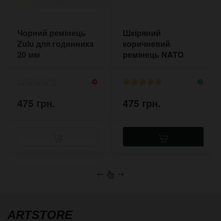
Чорний ремінець
Шкіряний
Zulu для годинника
коричневий
20 мм
ремінець NATO
Pride&Bright 18-22
мм
475 грн.
475 грн.
←
→
ARTSTORE