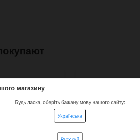
покупают
шого магазину
Будь ласка, оберіть бажану мову нашого сайту:
Українська
Русский