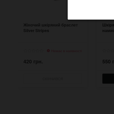
Жіночий шкіряний браслет
Шкіря
Silver Stripes
нами
Немає в наявності
420 грн.
550 
СКІНЧИВСЯ