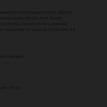
авіючої сталі ювелірної якості. Браслет
на при цьому близько 4 мм. Дизайн
і у вигляді ланцюга як його зазвичай
 і пасуватиме не тільки до стилю панк, а й
.
те такі дані:
лет - 23 см.