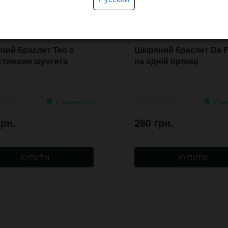
ний браслет Teo з
Шкіряний браслет Da F
стинами шунгита
на одній пряжці
У наявності
У на
грн.
280 грн.
КУПИТИ
КУПИТИ