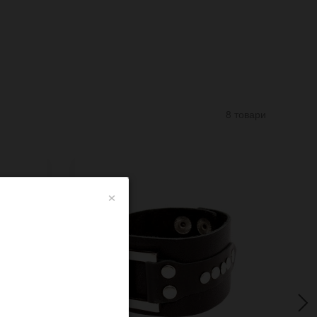
8 товари
×