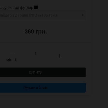
арунковий футляр
i
360 грн.
мін.
1
КУПИТИ
Купити в 1 клік