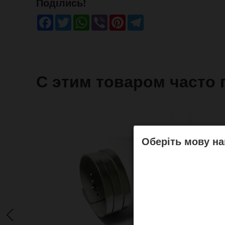
Поділись!
Facebook
Twitter
WhatsApp
Viber
Pinterest
Telegram
С этим товаром часто 
Оберіть мову на