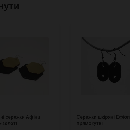
нути
ні сережки Афіни
Сережки шкіряні Ефіоп
-золоті
прямокутні