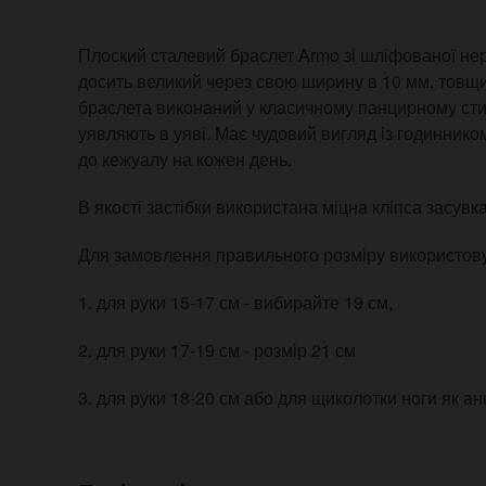
Плоский сталевий браслет Armo зі шліфованої нерж
досить великий через свою ширину в 10 мм, товщи
браслета виконаний у класичному панцирному стил
уявляють в уяві. Має чудовий вигляд із годинником
до кежуалу на кожен день.
В якості застібки використана міцна кліпса засувка
Для замовлення правильного розміру використовуй
1. для руки 15-17 см - вибирайте 19 см,
2. для руки 17-19 см - розмір 21 см
3. для руки 18-20 см або для щиколотки ноги як анк