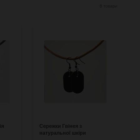
8 товари
ія
Сережки Гвінея з
Р
натуральної шкіри
б