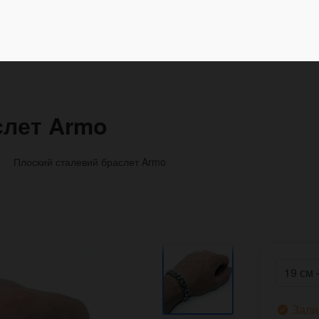
слет Armo
Плоский сталевий браслет Armo
Зали