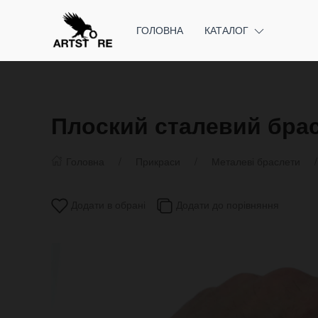
ГОЛОВНА
КАТАЛОГ
Плоский сталевий бра
Головна
Прикраси
Металеві браслети
Додати в обрані
Додати до порівняння