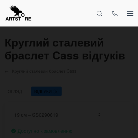
Круглий сталевий
браслет Cass відгуків
Круглий сталевий браслет Cass
ОГЛЯД
ВІДГУКИ
0
Доступно к замовленню