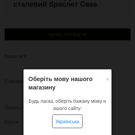
сталевий браслет Cass
НАПИСАТИ ВІДГУК
Ваше ім'я
×
Оберіть мову нашого
Електронна пошта
магазину
Будь ласка, оберіть бажану мову н
Оцініть продукт
ашого сайту:
Українська
Відгук