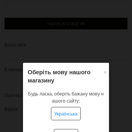
НАПИСАТИ ВІДГУК
Ваше ім'я
×
Електронна пошта
Оберіть мову нашого
магазину
Будь ласка, оберіть бажану мову н
Оцініть продукт
ашого сайту:
Відгук
Українська