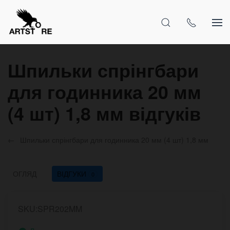
Шпильки спрінгбари
для годинника 20 мм
(4 шт) 1,8 мм відгуків
Шпильки спрінгбари для годинника 20 мм (4 шт) 1,8 мм
ОГЛЯД
ВІДГУКИ
0
SKU:SPR202MM