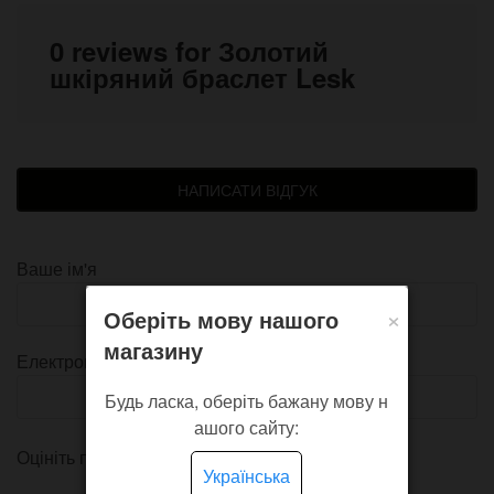
0 reviews for Золотий
шкіряний браслет Lesk
НАПИСАТИ ВІДГУК
Ваше ім'я
×
Оберіть мову нашого
магазину
Електронна пошта
Будь ласка, оберіть бажану мову н
ашого сайту:
Оцініть продукт
Українська