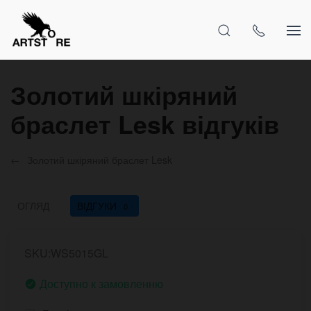
Золотий шкіряний
браслет Lesk відгуків
Золотий шкіряний браслет Lesk
ОГЛЯД
ВІДГУКИ
0
SKU:WS5015GL
Доступно к замовленню