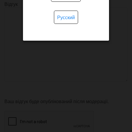
Відгук
Русский
Ваш відгук буде опублікований після модерації.