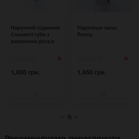
Наручний годинник
Наручные часы
Соковиті губи з
Peony
малюнком рота в
стилі скетч
1,650 грн.
1,650 грн.
←
→
Рекомендуємо переглянути