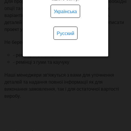
Для прорахунку приблизної вартості відзначте необхідні
опції та оформіть попереднє замовлення. Так як
Українська
варіантів із прошивкою, кольором, шкірою тощо.
деталей дуже багато – постарайтеся детально описати
проект у коментарі до замовлення.
Русский
Не беремо в роботу:
- ремінці зі вставками
- ремінці з гуми та каучуку
Наші менеджери зв'яжуться з вами для уточнення
деталей та надання повної інформації як для
виконання замовлення, так і для остаточної вартості
виробу.