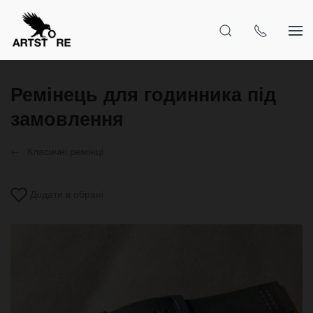
Ремінець для годинника під
замовлення
Класичні ремінці
Додати в обрані