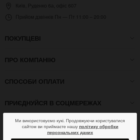
Київ
,
Руденко 6а, офіс 607
Прийом дзвінків
Пн — Пт 11:00 – 20:00
ПОКУПЦЕВІ
ПРО КОМПАНІЮ
СПОСОБИ ОПЛАТИ
ПРИЄДНУЙСЯ В СОЦМЕРЕЖАХ
Ми використовуємо кукі. Продовжуючи користуватися
сайтом ви приймаєте нашу
політику обробки
Copyright © 2012- 2026 Всі права захищені. Магазин
персональних даних
подарунків від дизайн студії ArtStore. Використання матеріалів