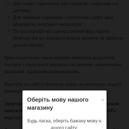
Для смарт годинників або гаджетів з вирізами під
датчики;
Для преміум годинника з екзотичної шкіри змій,
крокодила, морських мешканців;
По фотографії чи з запчастинами від старого
ремінця (не всі варіанти можна зробити чи зробити
досить якісно);
Крім пошиття ви також можете замовити додатково
послуги з нанесення малюнка тисненням, акриловими
фарбами, лазерним гравіюванням.
Вартість на сайті є базовою ціною на нескладні моделі
ремінців із одного-двох шарів шкіри.
×
Оберіть мову нашого
Звертаємо вашу увагу на те, що всі індивідуальні
магазину
замовлення виконуються за передоплатою 50%
вартості виробу.
Будь ласка, оберіть бажану мову н
ашого сайту: