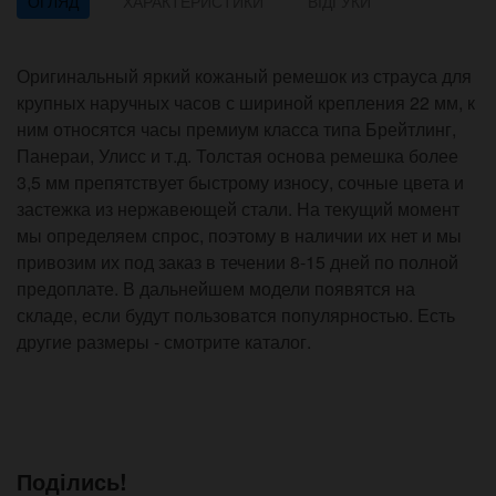
ОГЛЯД
ХАРАКТЕРИСТИКИ
ВІДГУКИ
Оригинальный яркий кожаный ремешок из страуса для
крупных наручных часов с шириной крепления 22 мм, к
ним относятся часы премиум класса типа Брейтлинг,
Панераи, Улисс и т.д. Толстая основа ремешка более
3,5 мм препятствует быстрому износу, сочные цвета и
застежка из нержавеющей стали. На текущий момент
мы определяем спрос, поэтому в наличии их нет и мы
привозим их под заказ в течении 8-15 дней по полной
предоплате. В дальнейшем модели появятся на
складе, если будут пользоватся популярностью. Есть
другие размеры - смотрите каталог.
Поділись!