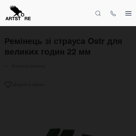
Ремінець зі страуса Ostr для
великих годин 22 мм
Класичні ремінці
Додати в обрані