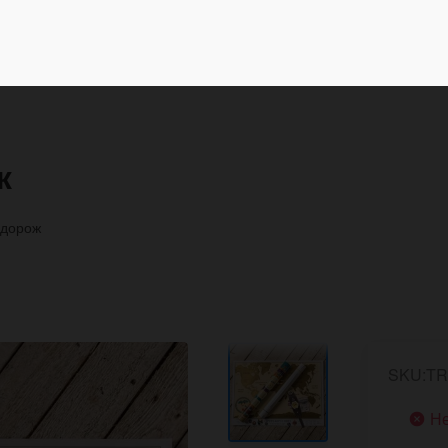
ж
одорож
SKU:TR
Не