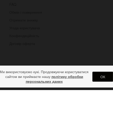
FAQ
Обмін і повернення
Отримати знижку
Угода користувача
Конфендеційність
Договір оферта
Ми використовуємо кукі. Продовжуючи користуватися
сайтом ви приймаєте нашу
політику обробки
ОК
персональних даних
арунків від дизайн студії ArtStore. Використання матеріалів сайту 