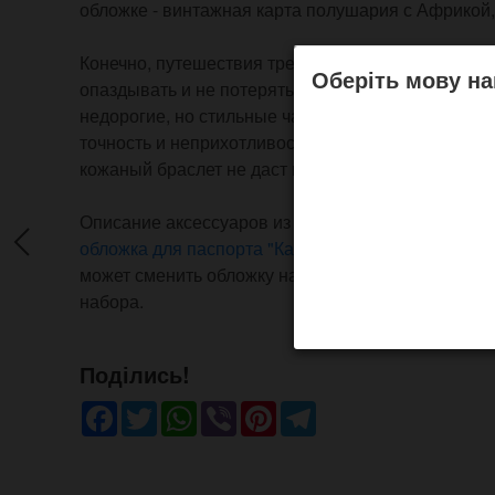
обложке - винтажная карта полушария с Африкой, 
Конечно, путешествия требуют тщательного план
Оберіть мову на
опаздывать и не потерять свои дорогие часы от 
недорогие, но стильные часы и также с винтажно
точность и неприхотливость часов не позволит в
кожаный браслет не даст их потерять.
Описание аксессуаров из набора доступно по сс
обложка для паспорта "Карта сокровищ"
,
часы с ка
может сменить обложку на другую из нашего ката
набора.
Поділись!
Facebook
Twitter
WhatsApp
Viber
Pinterest
Telegram