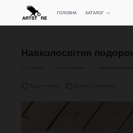
ГОЛОВНА
КАТАЛОГ
Навколосвітня подоро
Головна
Інші подарунки
Навколосвітня п
Додати в обрані
Додати до порівняння