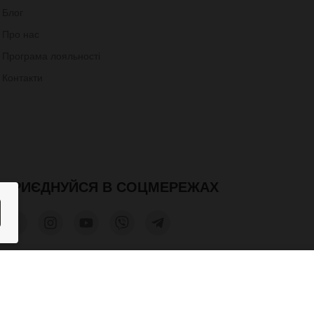
Блог
Про нас
Програма лояльності
Контакти
ПРИЄДНУЙСЯ В СОЦМЕРЕЖАХ
950 грн.
КУПИТИ
допускається лише при отриманні письмового дозволу