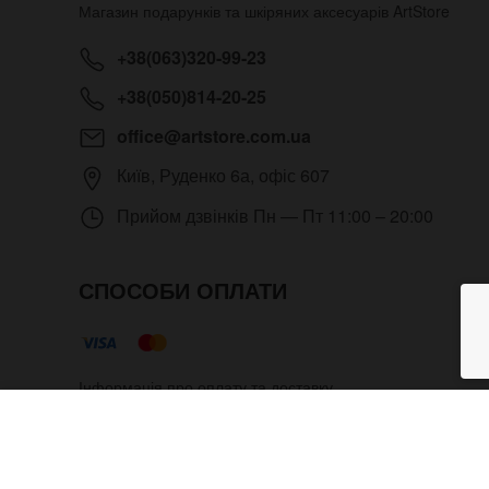
Магазин подарунків та шкіряних аксесуарів
ArtStore
+38(063)320-99-23
+38(050)814-20-25
office@artstore.com.ua
Київ
,
Руденко 6а, офіс 607
Прийом дзвінків
Пн — Пт 11:00 – 20:00
СПОСОБИ ОПЛАТИ
Інформація про оплату та доставку
Навколосвітня подорож
Copyright © 2012- 2026 Всі права захищені. Магазин под
адміністратора.