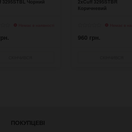
f 3295STBL Чорний
2xCuff 3295STBR
Коричневий
Немає в наявності
Немає в на
грн.
960 грн.
СКІНЧИВСЯ
СКІНЧИВСЯ
ПОКУПЦЕВІ