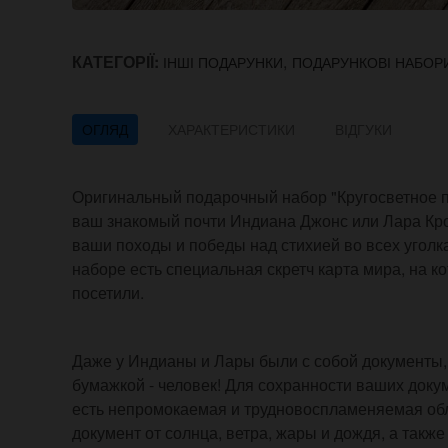
КАТЕГОРІЇ:
,
ІНШІ ПОДАРУНКИ
ПОДАРУНКОВІ НАБОР
ОГЛЯД
ХАРАКТЕРИСТИКИ
ВІДГУКИ
Оригинальный подарочный набор "Кругосветное п
ваш знакомый почти Индиана Джонс или Лара Кр
ваши походы и победы над стихией во всех уголк
наборе есть специальная скретч карта мира, на к
посетили.
Даже у Индианы и Лары были с собой документы, в
бумажкой - человек! Для сохранности ваших докум
есть непромокаемая и трудновоспламеняемая обл
документ от солнца, ветра, жары и дождя, а также