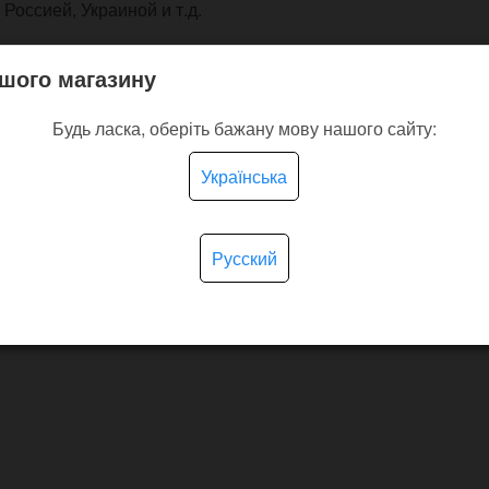
Россией, Украиной и т.д.
ирование времени, чтобы нигде не
шого магазину
Филипп Патек возьмите с собой наши
й картой на циферблате. Достаточная
Будь ласка, оберіть бажану мову нашого сайту:
ам опоздать на рейс, а прочный прошитый
Українська
ылкам:
скретч карта мира Тревел Мап
и
ртой Traveller
. На вашу просьбу, менеджер
Русский
лога без изменения стоимости подарочного