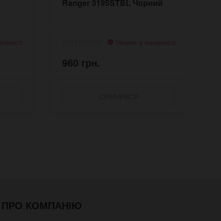
Ranger 3195STBL Чорний
м
явності
Немає в наявності
960 грн.
9
СКІНЧИВСЯ
ПРО КОМПАНІЮ