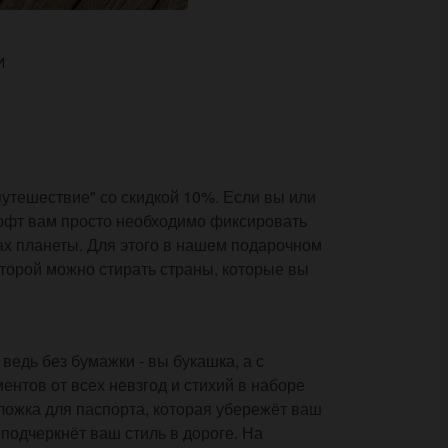
И
утешествие" со скидкой 10%. Если вы или
офт вам просто необходимо фиксировать
ах планеты. Для этого в нашем подарочном
оторой можно стирать страны, которые вы
едь без бумажки - вы букашка, а с
ентов от всех невзгод и стихий в наборе
ожка для паспорта, которая убережёт ваш
 подчеркнёт ваш стиль в дороге. На