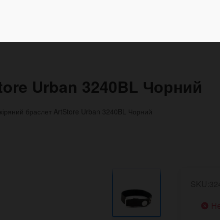
tore Urban 3240BL Чорний
кіряний браслет ArtStore Urban 3240BL Чорний
SKU:32
Не