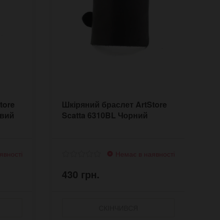
tore
Шкіряний браслет ArtStore
Ш
евий
Scatta 6310BL Чорний
B
к
явності
Немає в наявності
430 грн.
4
СКІНЧИВСЯ