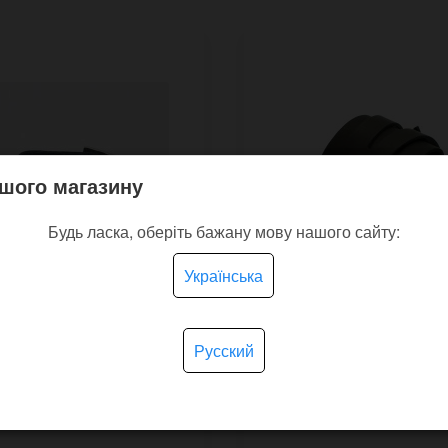
шого магазину
Будь ласка, оберіть бажану мову нашого сайту:
Українська
Русский
ний чорний довгий
Шкіряний напульсник
ет H806 на два оберти
Victory з маленькою
пряжкою