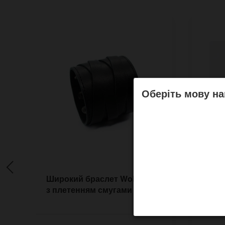
Оберіть мову на
Широкий браслет Wolverine
Шкіря
з плетенням смугами
брасл