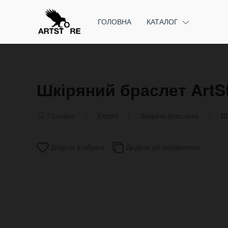
ГОЛОВНА
КАТАЛОГ
Шкіряний браслет ArtS
Головна
Export
Шкіряні браслети
Ш
Додати в обрані
Додати до порівняння