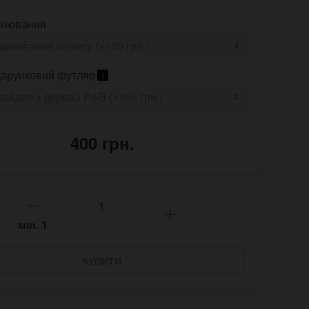
віювання
арунковий футляр
i
400 грн.
мін.
1
КУПИТИ