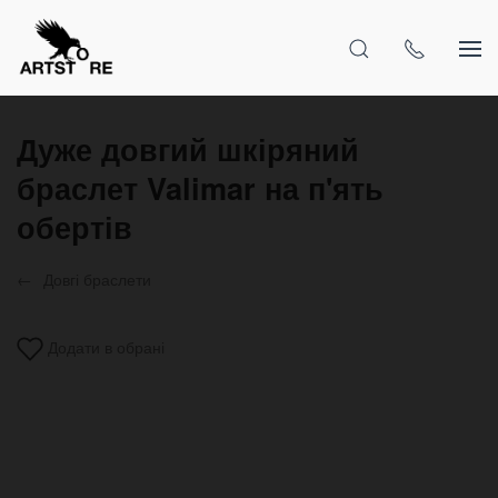
Дуже довгий шкіряний
браслет Valimar на п'ять
обертів
Довгі браслети
Додати в обрані