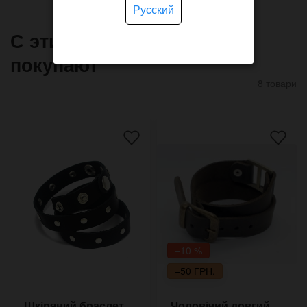
Русский
С этим товаром часто
покупают
8 товари
–10 %
–50 ГРН.
Шкіряний браслет
Чоловічий довгий