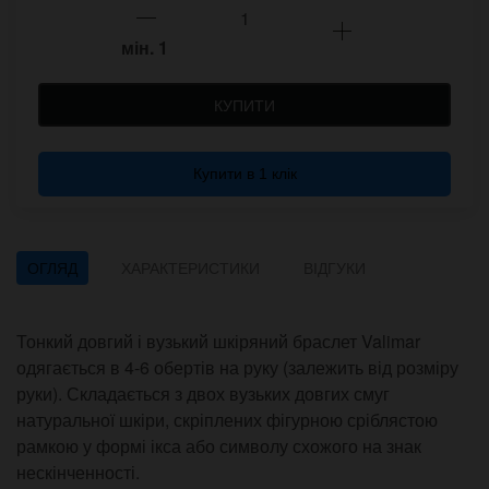
мін.
1
КУПИТИ
Купити в 1 клік
ОГЛЯД
ХАРАКТЕРИСТИКИ
ВІДГУКИ
Тонкий довгий і вузький шкіряний браслет Valimar
одягається в 4-6 обертів на руку (залежить від розміру
руки). Складається з двох вузьких довгих смуг
натуральної шкіри, скріплених фігурною сріблястою
рамкою у формі ікса або символу схожого на знак
нескінченності.