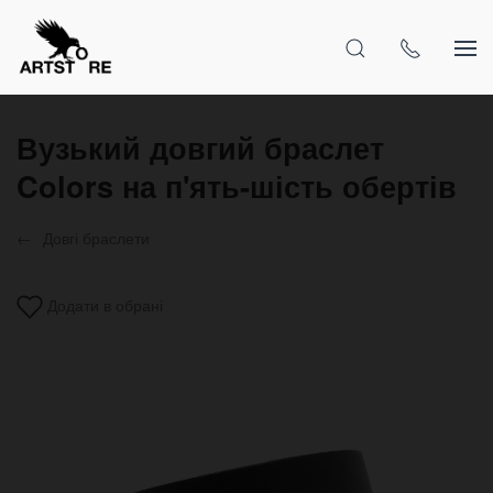
Вузький довгий браслет
Colors на п'ять-шість обертів
Довгі браслети
Додати в обрані