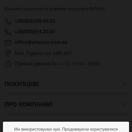
Магазин подарунків та шкіряних аксесуарів
ArtStore
+38(063)320-99-23
+38(050)814-20-25
office@artstore.com.ua
Київ
,
Руденко 6а, офіс 607
Прийом дзвінків
Пн — Пт 11:00 – 20:00
ПОКУПЦЕВІ
ПРО КОМПАНІЮ
СПОСОБИ ОПЛАТИ
Ми використовуємо кукі. Продовжуючи користуватися