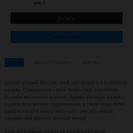
мін.
1
КУПИТИ
Купити в 1 клік
ОГЛЯД
ХАРАКТЕРИСТИКИ
ВІДГУКИ
Довгий вузький браслет, який одягається в 4-6 оборотів
на руку. Складається з двох тонких смуг, скріплених
вузькою металевою рамкою. Чудово виглядає разом з
іншими браслетами і годинниками, а також може бути
використаний в якості поясу для сукні або чокеру
завдяки свій довжині (близько метра).
Браслет відмінно сидить на тонкій руці і легко