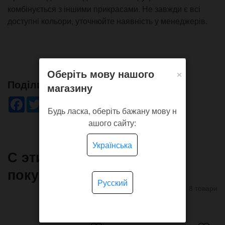
комбінується з іншими прикрасами. Не завжди є всі
доступні кольори, уточнюйте наявність у менеджерів.
×
Оберіть мову нашого
Поділись!
магазину
Facebook
Twitter
WhatsApp
Viber
Pinterest
Telegram
Будь ласка, оберіть бажану мову н
ашого сайту:
Українська
С этим товаром часто
покупают
Русский
8 товари