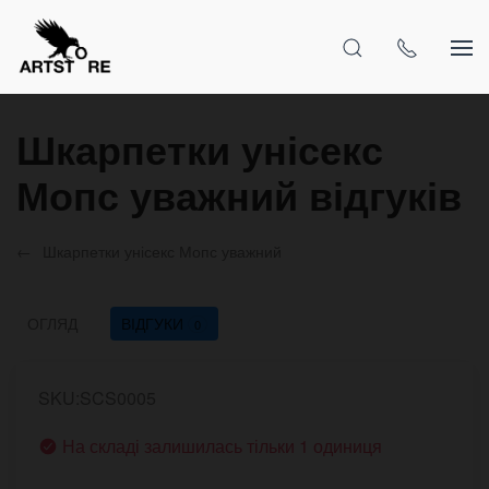
Шкарпетки унісекс
Мопс уважний відгуків
Шкарпетки унісекс Мопс уважний
ОГЛЯД
ВІДГУКИ
0
SKU:SCS0005
На складі залишилась тільки 1 одиниця