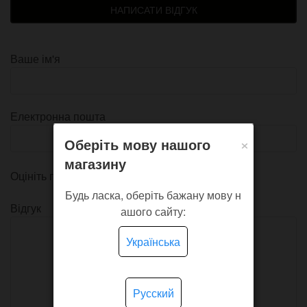
НАПИСАТИ ВІДГУК
Ваше ім'я
Електронна пошта
×
Оберіть мову нашого
магазину
Оцініть продукт
Будь ласка, оберіть бажану мову н
Відгук
ашого сайту:
Українська
Русский