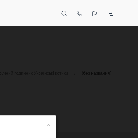
учний годинник Українські котики
(без названия)
×