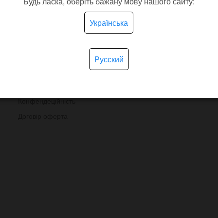
Будь ласка, оберіть бажану мову нашого сайту:
ПОКУПЦЕВІ
Українська
FAQ
Обмін і повернення
Русский
Отримати знижку
Угода користувача
Конфендеційність
Договір оферта