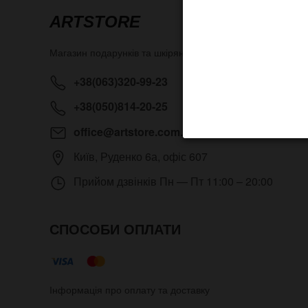
ARTSTORE
Магазин подарунків та шкіряних аксесуарів
ArtStore
+38(063)320-99-23
+38(050)814-20-25
office@artstore.com.ua
Київ
,
Руденко 6а, офіс 607
Прийом дзвінків
Пн — Пт 11:00 – 20:00
СПОСОБИ ОПЛАТИ
Інформація про оплату та доставку