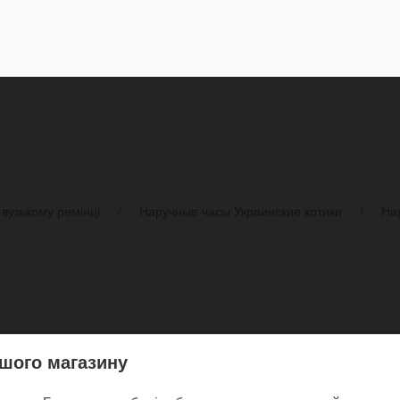
вузькому ремінці
Наручные часы Украинские котики
Нар
шого магазину