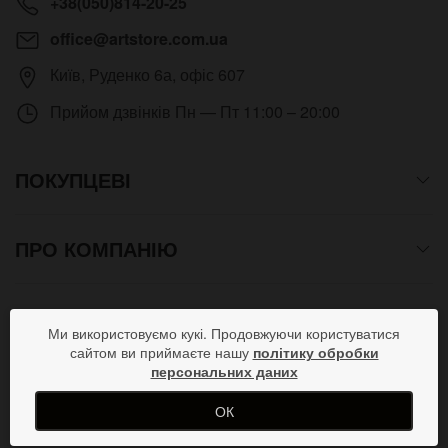
+38(050)814-20-25
office@artstore.com.ua
Київ
,
Руденко 6а, офіс 607
Прийом дзвінків
Пн — Пт 11:00 – 20:00
ПОКУПЦЕВІ
ПРО КОМПАНІЮ
СПОСОБИ ОПЛАТИ
Ми використовуємо кукі. Продовжуючи користуватися
сайтом ви приймаєте нашу
політику обробки
персональних даних
ПРИЄДНУЙСЯ В СОЦМЕРЕЖАХ
ОК