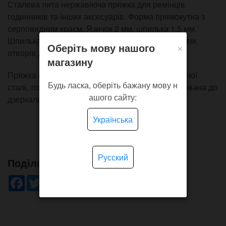
Сталева лита нержавіюча пряжка для ремінців
годинників та інших аксесуарів. Форма прямокутна з
серповидним краєм. Язичок 2 мм, шпилька 1,5 мм.
Шпилька формату спригбар з подвійним фланцем,
×
Оберіть мову нашого
отворів для зняття шпильки немає.
магазину
Пряжка виготовлена методом лиття з нержавіючої
Будь ласка, оберіть бажану мову н
сталі, товщина металу близько 2.1 мм, відполірована до
ашого сайту:
дзеркального блиску.
Українська
Русский
Поділись!
Facebook
Twitter
WhatsApp
Viber
Pinterest
Telegram