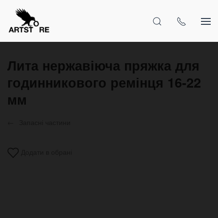
Лита нержавіюча пряжка для
годинникового ремінця 16-22
мм
Запасні частини
Додати в обрані