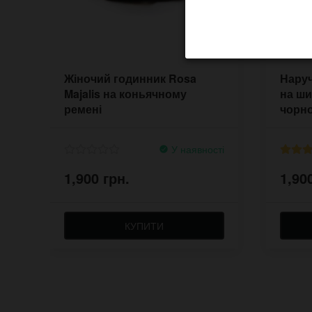
Жіночий годинник Rosa
Наруч
Majalis на коньячному
на ш
ремені
чорно
У наявності
1,900 грн.
1,90
КУПИТИ