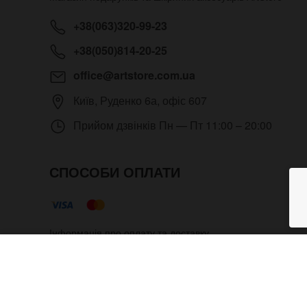
+38(063)320-99-23
+38(050)814-20-25
office@artstore.com.ua
Київ
,
Руденко 6а, офіс 607
Прийом дзвінків
Пн — Пт 11:00 – 20:00
СПОСОБИ ОПЛАТИ
Інформація про оплату та доставку
Жіночий годинник Epatage з хр
Copyright © 2012- 2026 Всі права захищені. Магазин под
адміністратора.