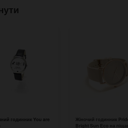
нути
ний годинник You are
Жіночий годинник Prid
e
Bright Sun Eco на піщ