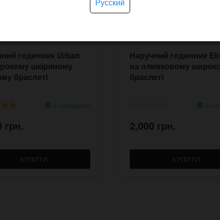
Русский
ний годинник Urban
Наручний годинник Ekl
ирокому шкіряному
на оливковому широк
му браслеті
браслеті
У наявності
У на
0 грн.
2,000 грн.
КУПИТИ
КУПИТИ