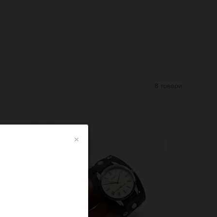
8 товари
×