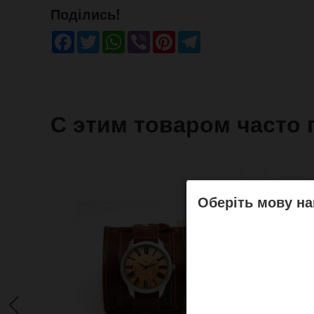
Поділись!
Facebook
Twitter
WhatsApp
Viber
Pinterest
Telegram
С этим товаром часто 
Оберіть мову на