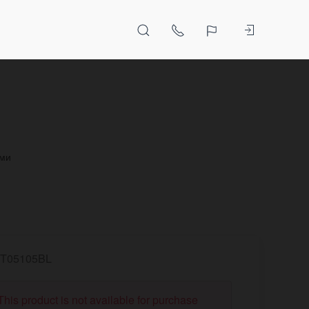
ами
T05105BL
This product is not available for purchase