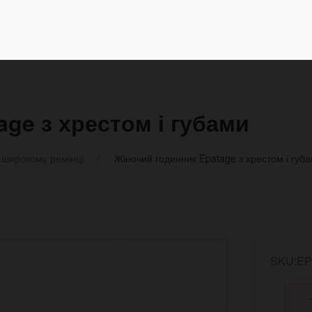
ge з хрестом і губами
 широкому ремінці
Жіночий годинник Epatage з хрестом і губ
SKU:EP