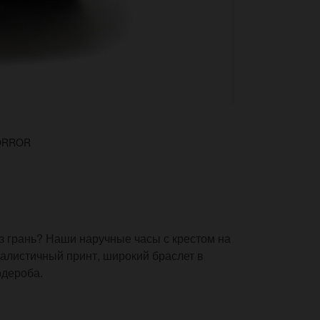
ORROR
з грань? Наши наручные часы с крестом на
алистичный принт, широкий браслет в
рдероба.