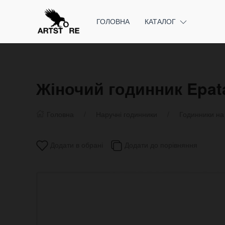
ГОЛОВНА
КАТАЛОГ
Жіночий годинник Epata
Головна
Наручні годинники
Годинники на
Додати в обрані
Додати до порівняння