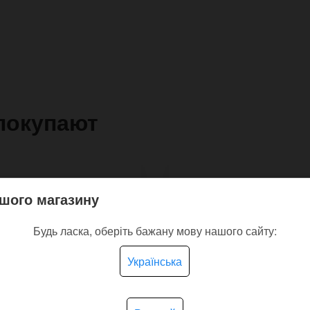
покупают
шого магазину
Будь ласка, оберіть бажану мову нашого сайту:
Українська