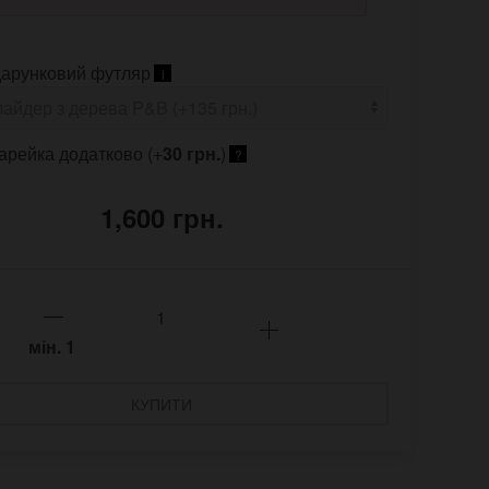
арунковий футляр
i
арейка додатково (+
30 грн.
)
?
1,600 грн.
мін.
1
КУПИТИ