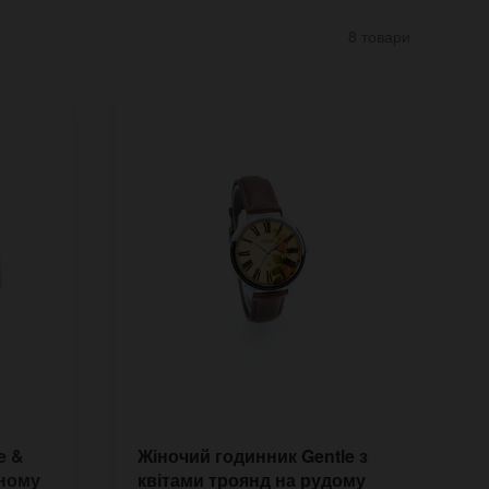
8 товари
e &
Жіночий годинник Gentle з
Н
аному
квітами троянд на рудому
f