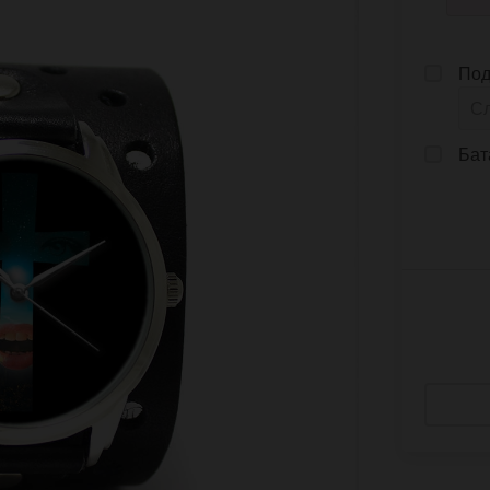
Под
Бат