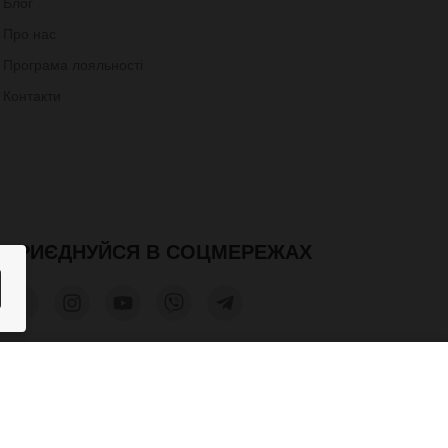
Блог
Про нас
Програма лояльності
Контакти
ПРИЄДНУЙСЯ В СОЦМЕРЕЖАХ
1,600 грн.
КУПИТИ
допускається лише при отриманні письмового дозволу