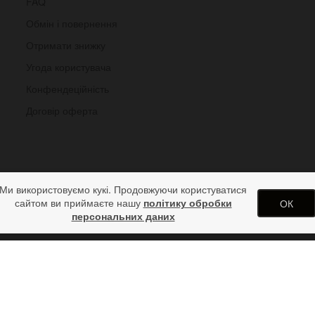
FAQ
Обмін і повернення
Отримати знижку
Угода користувача
Конфендеційність
Договір оферта
Ми використовуємо кукі. Продовжуючи користуватися
сайтом ви приймаєте нашу
політику обробки
ОК
персональних даних
естом і губами
арунків від дизайн студії ArtStore. Використання матеріалів сайту 