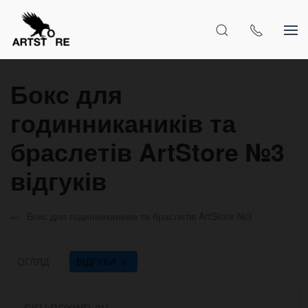
Бокс для
годинникаників та
браслетів ArtStore №3
відгуків
Бокс для годинникаників та браслетів ArtStore №3
ОГЛЯД
ВІДГУКИ
0