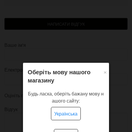
НАПИСАТИ ВІДГУК
Ваше ім'я
×
Електронна пошта
Оберіть мову нашого
магазину
Будь ласка, оберіть бажану мову н
Оцініть продукт
ашого сайту:
Відгук
Українська