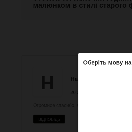
малюнком в стилі старого 
Оберіть мову на
Н
Надежда
20 april 2016 11:35
Огромное спасибо, я очень довольна!)) С вам
ВІДПОВІДЬ