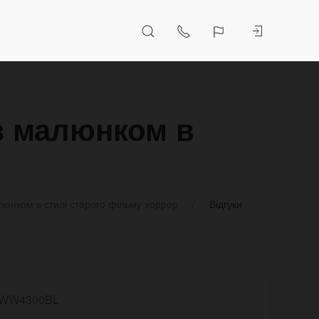
 з малюнком в
алюнком в стилі старого фільму хоррор
Відгуки
LWW4300BL