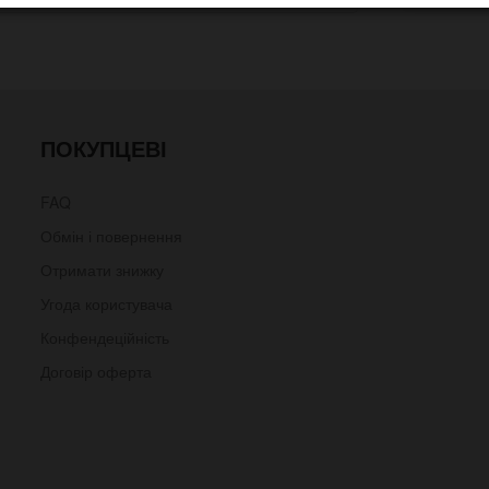
ПОКУПЦЕВІ
FAQ
Обмін і повернення
Отримати знижку
Угода користувача
Конфендеційність
Договір оферта