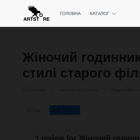
ГОЛОВНА
КАТАЛОГ
Жіночий годинник
стилі старого філ
Головна
Наручні годинники
Годинники на
ОГЛЯД
ВІДГУКИ
1
1 review for Жіночий годинн