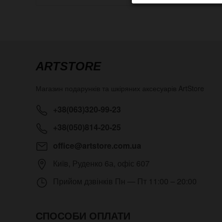
ARTSTORE
Магазин подарунків та шкіряних аксесуарів
ArtStore
+38(063)320-99-23
+38(050)814-20-25
office@artstore.com.ua
Київ
,
Руденко 6а, офіс 607
Прийом дзвінків
Пн — Пт 11:00 – 20:00
СПОСОБИ ОПЛАТИ