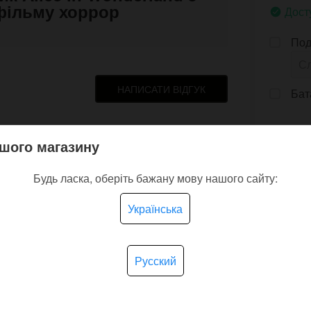
фільму хоррор
Дост
Под
НАПИСАТИ ВІДГУК
Бат
шого магазину
Будь ласка, оберіть бажану мову нашого сайту:
Українська
и приятно иметь дело. ))
Русский