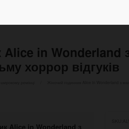
 Alice in Wonderland
ьму хоррор відгуків
 широкому ремінці
Жіночий годинник Alice in Wonderland з м
SKU:A
ик Alice in Wonderland з