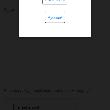
Відгук
Русский
Ваш відгук буде опублікований після модерації.