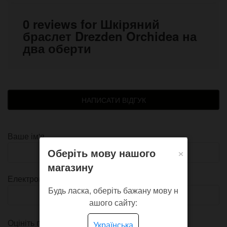
0 reviews for Шкіряний
браслет Drezden Orchidea на
два оберти
НАПИСАТИ ВІДГУК
Ваше ім'я
×
Оберіть мову нашого
магазину
Електронна пошта
Будь ласка, оберіть бажану мову н
ашого сайту:
Оцініть продукт
Українська