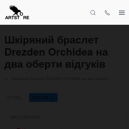
Шкіряний браслет
Drezden Orchidea на
два оберти відгуків
Шкіряний браслет Drezden Orchidea на два оберти
ОГЛЯД
ВІДГУКИ
0
SKU:2000TAN