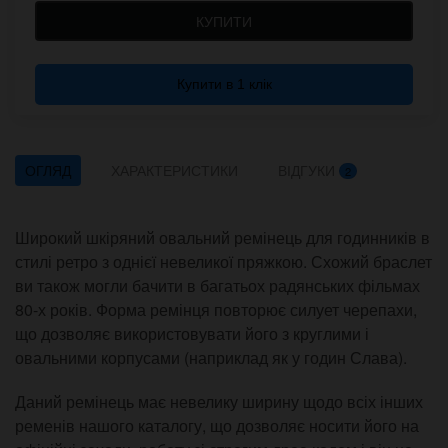
КУПИТИ
Купити в 1 клік
ОГЛЯД
ХАРАКТЕРИСТИКИ
ВІДГУКИ
2
Широкий шкіряний овальний ремінець для годинників в
стилі ретро з однієї невеликої пряжкою. Схожий браслет
ви також могли бачити в багатьох радянських фільмах
80-х років. Форма ремінця повторює силует черепахи,
що дозволяє використовувати його з круглими і
овальними корпусами (наприклад як у годин Слава).
Даний ремінець має невелику ширину щодо всіх інших
ременів нашого каталогу, що дозволяє носити його на