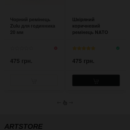
Чорний ремінець
Шкіряний
Zulu для годинника
коричневий
20 мм
ремінець NATO
Pride&Bright 18-22
мм
475 грн.
475 грн.
←
→
ARTSTORE