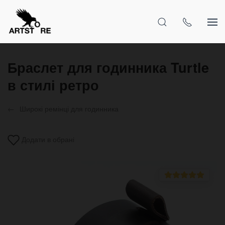
Браслет для годинника Turtle
в стилі ретро
Широкі ремінці для годинника
Додати в обрані