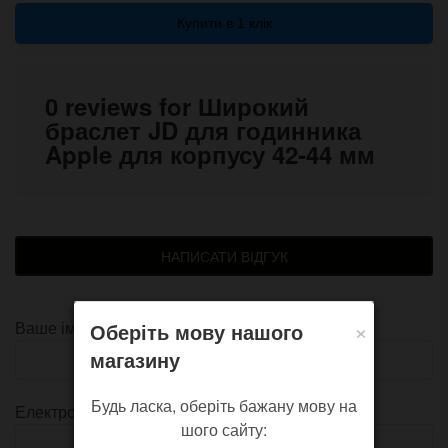
Купити в 1 клік
0 reviews for Широкий
браслет JD для годинника
Apple для корпусу 42-44 мм
НАПИСАТИ ВІДГУК
×
Ваше ім'я
Оберіть мову нашого
магазину
Будь ласка, оберіть бажану мову на
Електронна пошта
шого сайту: