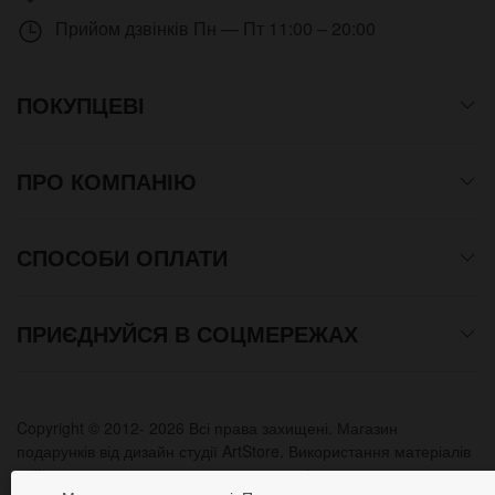
Прийом дзвінків
Пн — Пт 11:00 – 20:00
ПОКУПЦЕВІ
ПРО КОМПАНІЮ
СПОСОБИ ОПЛАТИ
ПРИЄДНУЙСЯ В СОЦМЕРЕЖАХ
Copyright © 2012- 2026 Всі права захищені. Магазин
подарунків від дизайн студії ArtStore. Використання матеріалів
сайту допускається лише при отриманні письмового дозволу