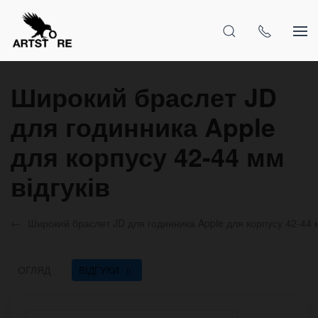
Широкий браслет JD
для годинника Apple
для корпусу 42-44 мм
відгуків
Широкий браслет JD для годинника Apple для корпусу 42-44
ОГЛЯД
ВІДГУКИ
0