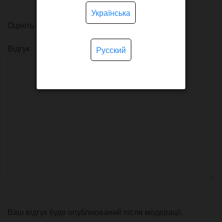
Українська
Оцініть продукт
Відгук
Русский
Ваш відгук буде опублікований після модерації.