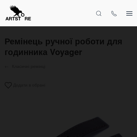
Ремінець ручної роботи для
годинника Voyager
Класичні ремінці
Додати в обрані