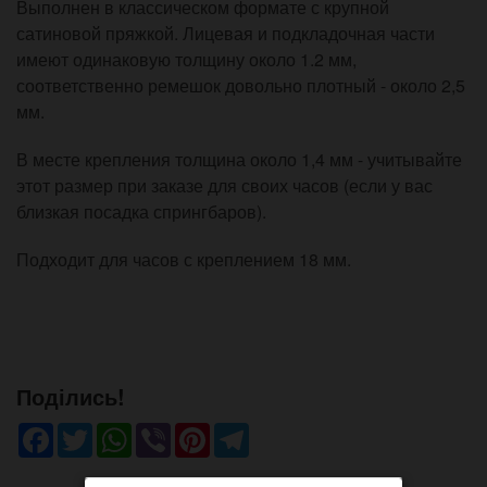
Выполнен в классическом формате с крупной
сатиновой пряжкой. Лицевая и подкладочная части
имеют одинаковую толщину около 1.2 мм,
соответственно ремешок довольно плотный - около 2,5
мм.
В месте крепления толщина около 1,4 мм - учитывайте
этот размер при заказе для своих часов (если у вас
близкая посадка спрингбаров).
Подходит для часов с креплением 18 мм.
Поділись!
Facebook
Twitter
WhatsApp
Viber
Pinterest
Telegram