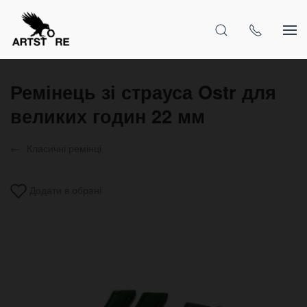
Ремінець зі страуса Ostr для
великих годин 22 мм
Класичні ремінці
Додати в обрані