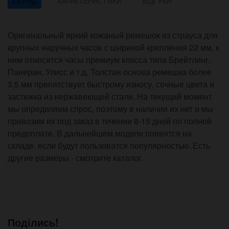
ОГЛЯД
ХАРАКТЕРИСТИКИ
ВІДГУКИ
Оригинальный яркий кожаный ремешок из страуса для
крупных наручных часов с шириной крепления 22 мм, к
ним относятся часы премиум класса типа Брейтлинг,
Панераи, Улисс и т.д. Толстая основа ремешка более
3,5 мм препятствует быстрому износу, сочные цвета и
застежка из нержавеющей стали. На текущий момент
мы определяем спрос, поэтому в наличии их нет и мы
привозим их под заказ в течении 8-15 дней по полной
предоплате. В дальнейшем модели появятся на
складе, если будут пользоватся популярностью. Есть
другие размеры - смотрите каталог.
Поділись!