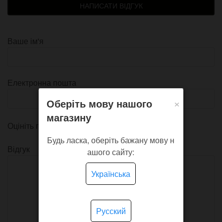
НАПИСАТИ ВІДГУК
Ваше ім'я
Електронна пошта
×
Оберіть мову нашого
магазину
Оцініть продукт
Будь ласка, оберіть бажану мову н
Відгук
ашого сайту:
Українська
Русский