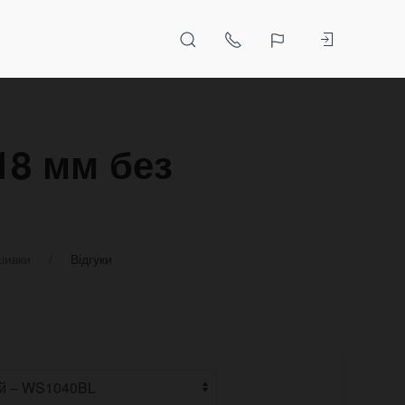
18 мм без
шивки
Відгуки