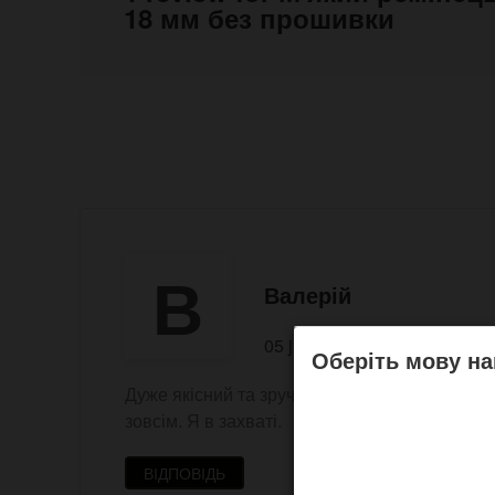
18 мм без прошивки
В
Валерій
05 july 2026 06:41
Оберіть мову на
Дуже якісний та зручний ремінець. Не очікува
зовсім. Я в захваті.
ВІДПОВІДЬ