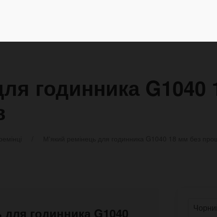
для годинника G1040 
в
ремінці
М'який ремінець для годинника G1040 18 мм без про
ць для годинника G1040