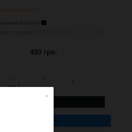
шилось небагато
арунковий футляр
i
450 грн.
мін.
1
×
КУПИТИ
Купити в 1 клік