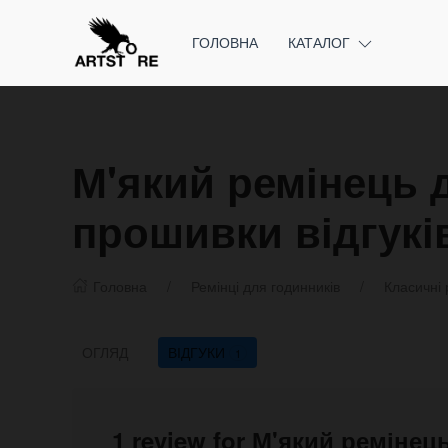
ГОЛОВНА
КАТАЛОГ
М'який ремінець 
прошивки відгукі
Головна
Ремінці для годинників
Класичні 
ОГЛЯД
ВІДГУКИ
1
1 review for М'який реміне