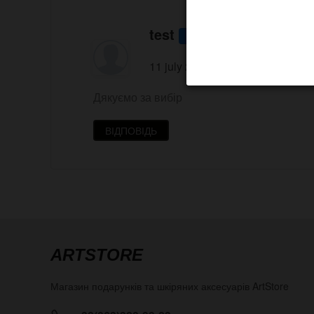
test
Admin
11 july 2026 12:11
Дякуємо за вибір
ВІДПОВІДЬ
ARTSTORE
Магазин подарунків та шкіряних аксесуарів
ArtStore