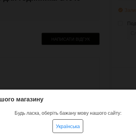
Зали
Под
НАПИСАТИ ВІДГУК
шого магазину
в навіть. На руці не відчувається
Будь ласка, оберіть бажану мову нашого сайту:
Українська