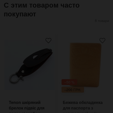
С этим товаром часто
покупают
8 товари
–50 %
–200 ГРН.
Tenon шкіряний
Бежева обкладинка
брелок підвіс для
для паспорта з