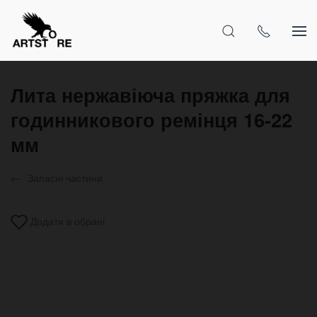
Лита нержавіюча пряжка для
годинникового ремінця 16-22
мм
Запасні частини
Додати в обрані