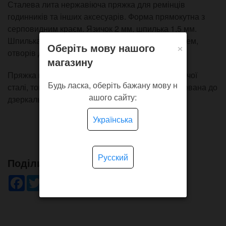
Сталева лита нержавіюча пряжка для ремінців
годинників та інших аксесуарів. Форма прямокутна з
серповидним краєм. Язичок 2 мм, шпилька 1,5 мм.
Шпилька формату спригбар з подвійним фланцем,
×
Оберіть мову нашого
отворів для зняття шпильки немає.
магазину
Пряжка виготовлена методом лиття з нержавіючої
Будь ласка, оберіть бажану мову н
сталі, товщина металу близько 2.1 мм, відполірована до
ашого сайту:
дзеркального блиску.
Українська
Русский
Поділись!
Facebook
Twitter
WhatsApp
Viber
Pinterest
Telegram