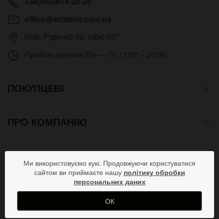
+38(050)814-20-25
office@artstore.com.ua
Київ
,
Руденко 6а, офіс 607
Прийом дзвінків
Пн — Пт 11:00 – 20:00
ПОКУПЦЕВІ
ПРО КОМПАНІЮ
СПОСОБИ ОПЛАТИ
Ми використовуємо кукі. Продовжуючи користуватися
сайтом ви приймаєте нашу
політику обробки
персональних даних
ПРИЄДНУЙСЯ В СОЦМЕРЕЖАХ
ОК