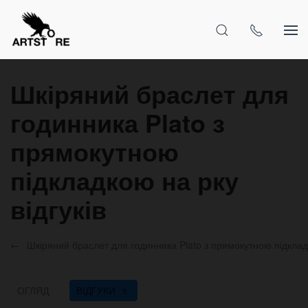
Шкіряний браслет для
годинника Plato з
прямокутною
підкладкою на рку
відгуків
Шкіряний браслет для годинника Plato з прямокутною підклад
ОГЛЯД
ВІДГУКИ
3