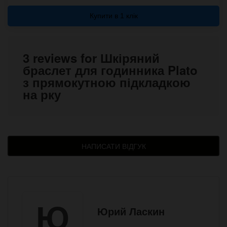
Купити в 1 клік
3 reviews for Шкіряний
браслет для годинника Plato
з прямокутною підкладкою
на рку
НАПИСАТИ ВІДГУК
Ю
Юрий Ласкин