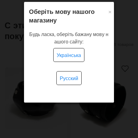
×
Оберіть мову нашого
магазину
С этим товаром часто
покупают
Будь ласка, оберіть бажану мову н
ашого сайту:
8 товаров
Українська
Русский