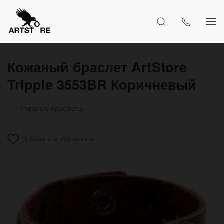
Кожаный браслет ArtStore
Tripple 3553BR Коричневый
Кожаные браслеты
Добавить в избранное