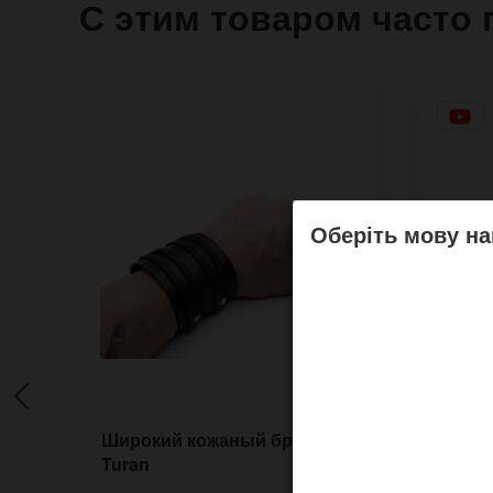
С этим товаром часто 
Оберіть мову на
Широкий кожаный браслет
Узки
Turan
брасл