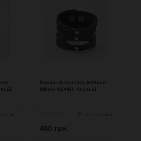
tore
Кожаный браслет ArtStore
К
евый
Milano 4620BL Черный
S
наличии
Нет в наличии
480 грн.
5