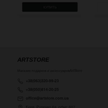
КУПИТЬ
ARTSTORE
Магазин подарков и аксессуаров
ArtStore
+38(063)320-99-23
+38(050)814-20-25
office@artstore.com.ua
Киев
,
Руденко 6а, офис 607