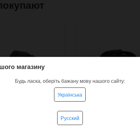
покупают
шого магазину
Будь ласка, оберіть бажану мову нашого сайту:
Українська
Русский
й двухполосный
Узкий кожаный брасле
ет Line Band
Rings с железными
кольцами