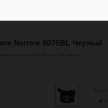
ore Narrow 8075BL Черный
Кожаный браслет ArtStore Narrow 8075BL Черный
SKU:80
Не