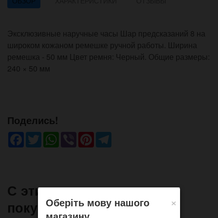
ОБЗОР
ХАРАКТЕРИСТИКИ
ОТЗЫВЫ
Эксклюзивные наручные часы Шар предсказаний 8 на
широком кожаном ремешке ручной работы. Ширина
ремешка - 50 мм Цвет ремня: Черный. Общие размеры:
240 × 50 мм
Поделись!
Facebook
Twitter
WhatsApp
Viber
Pinterest
Telegram
С этим товаром часто
×
Оберіть мову нашого
покупают
магазину