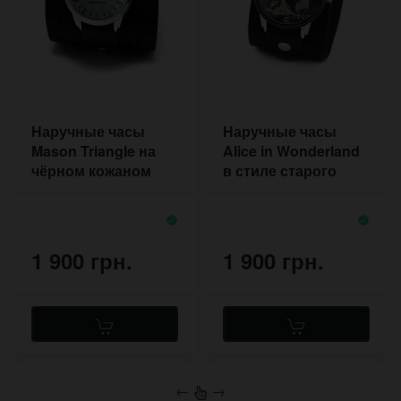
Наручные часы
Наручные часы
Mason Triangle на
Alice in Wonderland
чёрном кожаном
в стиле старого
браслете с двумя
фильма на
пряжками
широком браслете
1 900 грн.
1 900 грн.
←
→