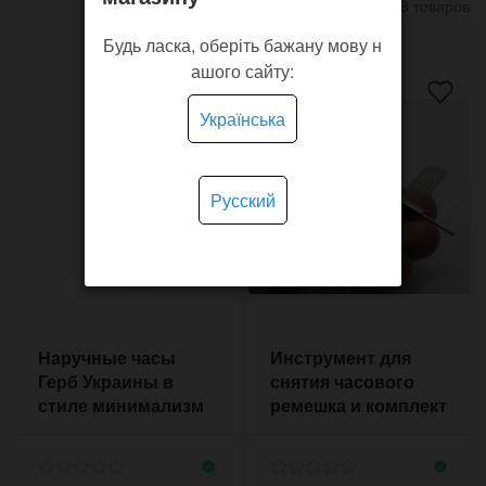
8 товаров
Будь ласка, оберіть бажану мову н
ашого сайту:
Українська
Русский
Наручные часы
Инструмент для
Герб Украины в
снятия часового
стиле минимализм
ремешка и комплект
с красными
креплений
метками