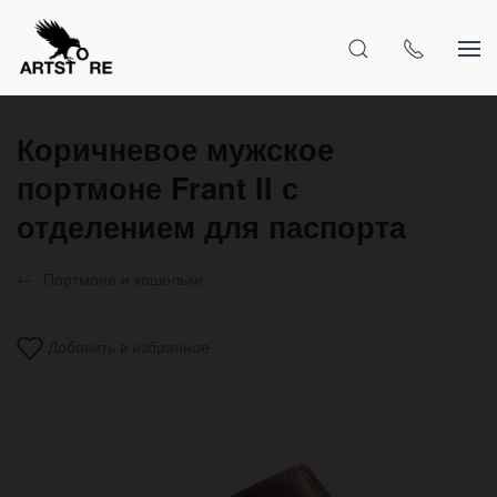
Коричневое мужское
портмоне Frant II с
отделением для паспорта
Портмоне и кошельки
Добавить в избранное