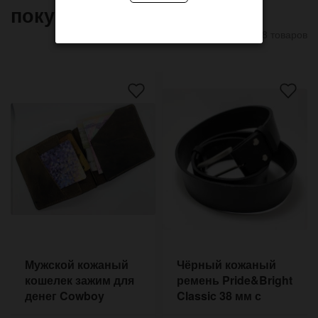
покупают
8 товаров
Мужской кожаный
Чёрный кожаный
кошелек зажим для
ремень Pride&Bright
денег Cowboy
Classic 38 мм с
фурнитурой никель