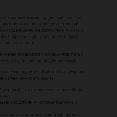
из натуральной кожи в один слой. Тыльная
ены, фронтальная сторона имеет легкий
ого гардероба как женского, так и мужского.
й из нержавеющей стали (фото пряжки
личия на складе).
 по желанию мы можем его еще укоротить и,
симости от наличия более длинной шкуры.
 аксессуаром, который может быть успешно
ей, с чем можно его носить:
и черный - это стильное сочетание. Пояс
аряду.
идеально дополнит костюмы различных
сами разных цветов и стилей. Он придаст