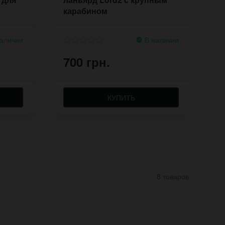
карабином
аличии
В наличии
700 грн.
8
КУПИТЬ
8 товаров