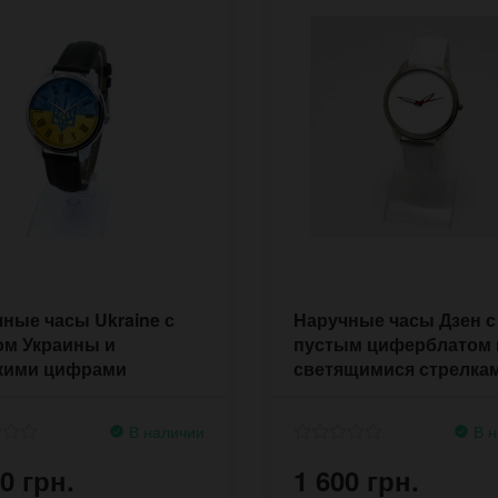
ные часы Ukraine с
Наручные часы Дзен с
ом Украины и
пустым циферблатом 
кими цифрами
светящимися стрелка
В наличии
В н
0 грн.
1 600 грн.