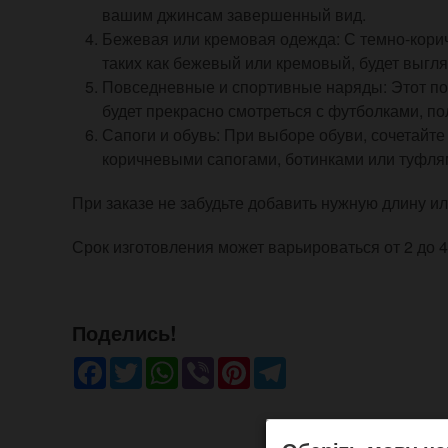
вашим джинсам завершенный вид.
Бежевая или кремовая одежда: С темно-корич
таких как бежевый или кремовый, будет выгля
Повседневные и спортивные наряды: Этот по
будет прекрасно смотреться с футболками, п
Сапоги и обувь: При выборе обуви, сочетайте
коричневыми сапогами, ботинками или туфлям
При заказе не забудьте добавить нужную длину ил
Срок изготовления может варьироваться от 2 до 4 
Поделись!
Facebook
Twitter
WhatsApp
Viber
Pinterest
Telegram