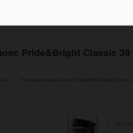
яс Pride&Bright Classic 3
ояса
Коричневый кожаный пояс Pride&Bright Classic 38 мм 
SKU:BL