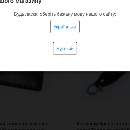
шого магазину
покупают
Будь ласка, оберіть бажану мову нашого сайту:
Українська
Русский
ый кожаный кошелек
Кожаный брелок подве
r без монетницы из
пояса Tenon со скобой