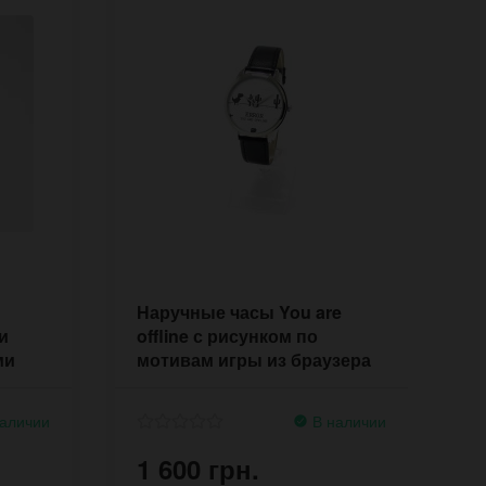
Наручные часы You are
Н
и
offline с рисунком по
р
ми
мотивам игры из браузера
ц
Гугл хром
аличии
В наличии
1 600 грн.
1