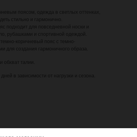
невым поясом, одежда в светлых оттенках,
деть стильно и гармонично.
яс подходит для повседневной носки и
оло, рубашками и спортивной одеждой.
 темно-коричневый пояс с темно-
и для создания гармоничного образа.
и обхват талии.
дней в зависимости от нагрузки и сезона.