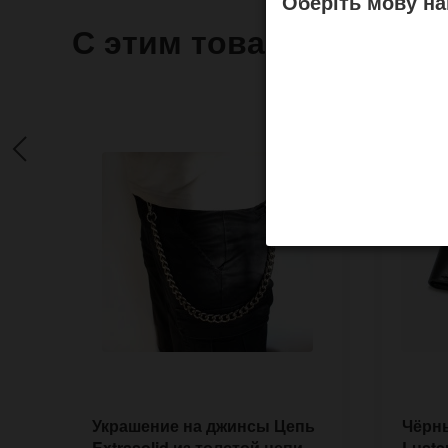
Оберіть мову на
С этим товаром часто 
Украшение на джинсы Цепь
Чёрн
Extrasolid из толстой цепи
Luste