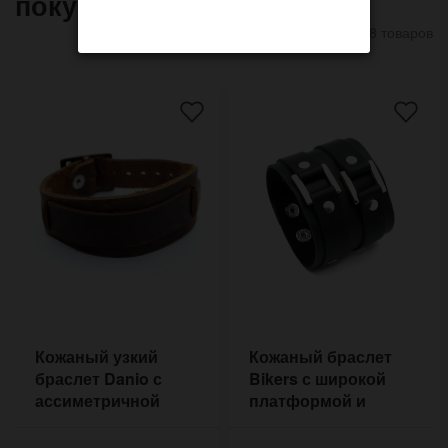
покупают
8 товаров
Кожаный узкий
Кожаный браслет
браслет Danio с
Bikers с широкой
ассиметричной
платформой и
формой в стиле
квадратными
советского ремешка
железными