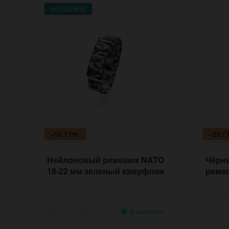
НОВИНКА!
–50 ГРН.
–20 Г
Нейлоновый ремешок NATO
Чёрн
18-22 мм зеленый камуфляж
ремеш
В наличии