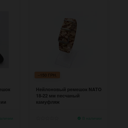
–150 ГРН.
ешок
Нейлоновый ремешок NATO
18-22 мм песчаный
нии
камуфляж
аличии
В наличии