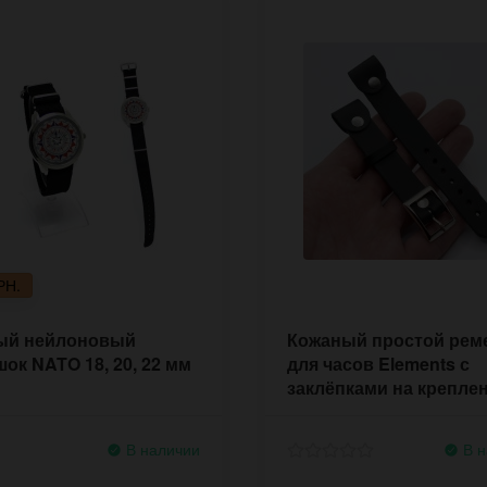
РН.
ый нейлоновый
Кожаный простой рем
ок NATO 18, 20, 22 мм
для часов Elements с
заклёпками на крепле
В наличии
В н