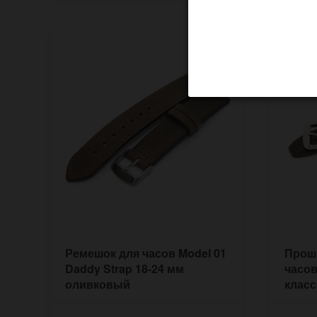
Ремешок для часов Model 01
Прош
Daddy Strap 18-24 мм
часов
оливковый
класс