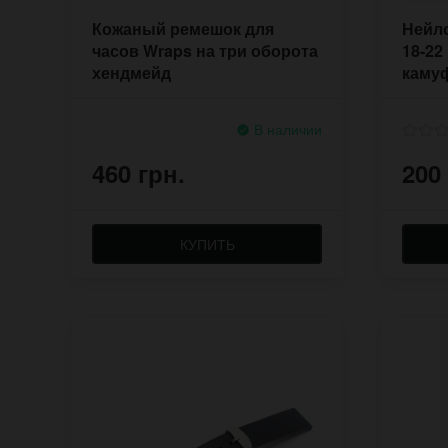
Кожаный ремешок для
Нейл
часов Wraps на три оборота
18-22
хендмейд
каму
В наличии
460 грн.
200
КУПИТЬ