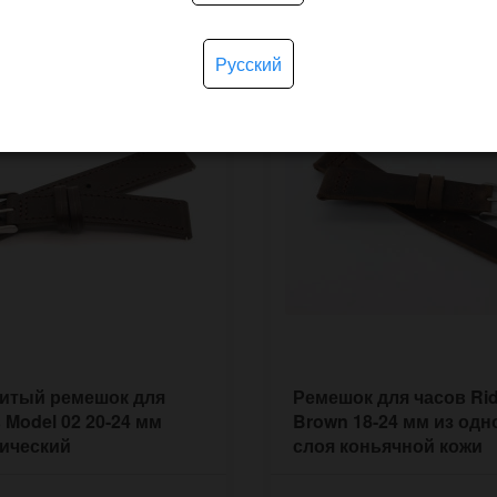
Русский
итый ремешок для
Ремешок для часов Rid
 Model 02 20-24 мм
Brown 18-24 мм из одн
ический
слоя коньячной кожи