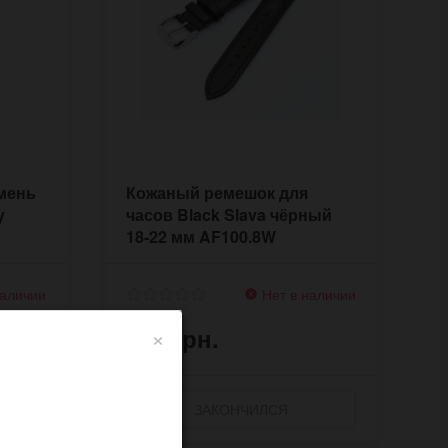
мень
Кожаный ремешок для
y
часов Black Slava чёрный
18-22 мм AF100.8W
наличии
Нет в наличии
×
360 грн.
ЗАКОНЧИЛСЯ