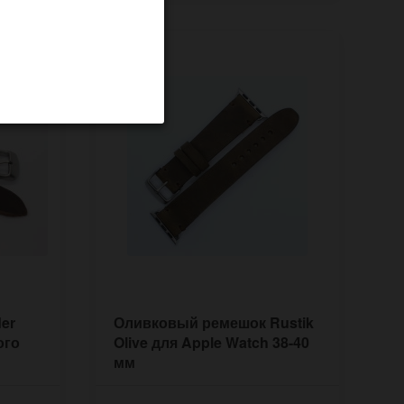
er
Оливковый ремешок Rustik
ого
Olive для Apple Watch 38-40
мм