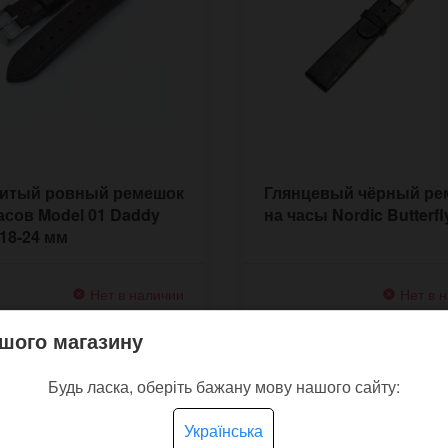
итый ровный ремешок
Глянцевый чёрный ре
асов Model 01 Daddy
на часы Nordic Butterfl
 18-24 мм
Нет в наличии
Нет в 
 грн.
900 грн.
шого магазину
Будь ласка, оберіть бажану мову нашого сайту:
ЗАКОНЧИЛСЯ
ЗАКОНЧИЛСЯ
Українська