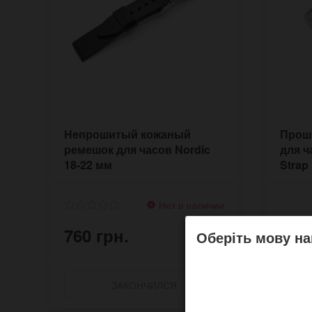
Непрошитый кожаный
Прош
ремешок для часов Nordic
для ч
18-22 мм
Strap
Нет в наличии
760 грн.
990
Оберіть мову на
ЗАКОНЧИЛСЯ